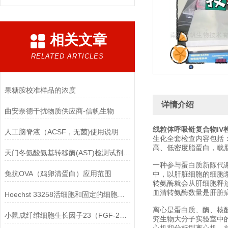
相关文章
RELATED ARTICLES
果糖胺校准样品的浓度
详情介绍
曲安奈德干扰物质供应商-信帆生物
线粒体呼吸链复合物IV
人工脑脊液（ACSF，无菌)使用说明
生化全套检查内容包括
高、低密度脂蛋白，载
天门冬氨酸氨基转移酶(AST)检测试剂盒(赖氏微板法)的参考范围
一种参与蛋白质新陈代谢
兔抗OVA（鸡卵清蛋白）应用范围
中，以肝脏细胞的细胞
转氨酶就会从肝细胞释
血清转氨酶数量是肝脏
Hoechst 33258活细胞和固定的细胞均可标记
离心是蛋白质、酶、核
小鼠成纤维细胞生长因子23（FGF-23）ELISA检测试剂盒的保存方法
究生物大分子实验室中的