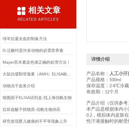
相关文章
RELATED ARTICLES
绵羊抗凝全血的制备方法
D-泛酸钙是许多动物的必需营养素
详情介绍
Mayer苏木素染色液正确的处理方法！
产品名称：
人工小汗
大鼠抗缪勒管激素（AMH）ELISA检测试剂盒结果判断
产品规格：
500ml
保存温度：
℃冷藏
动物冻干血浆介绍
2-8
有效期：
个月
12
细胞因子ELISA试剂盒-找上海信帆生物
产品介绍（仅供参考
本产品是根据体内小
抗坏血酸干扰物质-信帆生物供应
，模拟体内皮肤在
0.2
性汗液接触时的耐受
研究发现婴儿健康的不平等现象上升