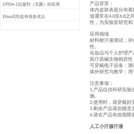
产品背景：
CPDA-1抗凝剂（无菌）的应用
体内皮肤表面分布着
值通常在
至
之
Elisa试剂盒有很多优点
4.0
6.8
性，为实验室研究和
应用领域
材料耐汗液测试：评
性。
化妆品与个人护理产
医疗器械生物相容性
可穿戴电子设备：测
体外研究与教学：用
注意事项：
产品仅供科研实验
1.
施。
使用时，请穿戴好
2.
剩余产品请勿随意
3.
请在产品有效期限
4.
人工小汗腺汗液