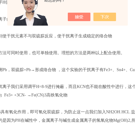
助您的吗？
的方法）
平H值（-理想
离子的价数
剂使干扰元素不与双硫腙反应，使干扰离子生成稳定的络合物
方法可同时使用，也可单独使用。理想的方法是两种以上配合使用。
Pb，双硫腙+Pb→形成络合物 ，这个实验的干扰离子有Fe3+、Sn4+、Cu2+
扰离子我们采用调平H=8-9进行掩蔽，而且KCN也不能在酸性中进行，这个
Fe3+ +3CN- →Fe(CN)3高铁氢化物
N)3具有氧化作用，即可氧化双硫腙，为防止这一点我们加入NH2OH.HCL.盐
是因为PH在碱性中，金属离子与碱生成金属离子的氢氧化物Mg(OH)2,所