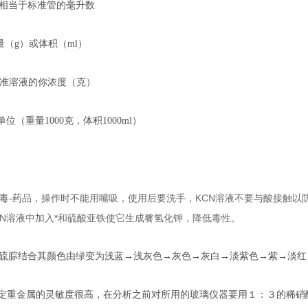
品管相当于标准管的毫升数
重量（g）或体积（ml）
-铅标准溶液的你浓度（克）
表示单位（重量1000克，体积1000ml）
品，操作时不能用嘴吸，使用后要洗手，KCN溶液不要与酸接触以
剧毒-药
CN溶液中加入*和硫酸亚铁使它生成餮氢化钾，降低毒性。
和双硫腙结合其颜色由绿变为浅蓝→浅灰色→灰色→灰白→淡紫色→紫→淡红
测定重金属的灵敏度很高，在分析之前对所用的玻璃仪器要用１：３的稀硝