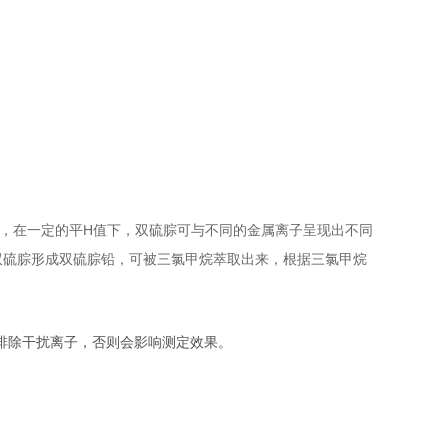
，在一定的平H值下，双硫腙可与不同的金属离子呈现出不同
与双硫腙形成双硫腙铅，可被三氯甲烷萃取出来，根据三氯甲烷
排除干扰离子，否则会影响测定效果。