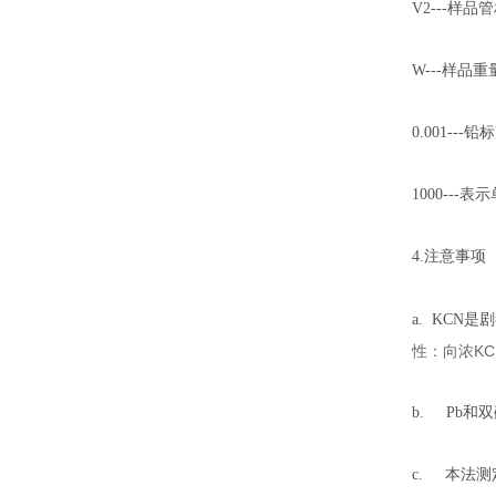
V2---样
W---样品
0.001--
1000---
4.注意事项
a. KCN是
性：向浓K
b. Pb
c. 本法