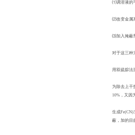
⑴调溶液的
⑵改变金属
⑶加入掩蔽
对于这三种
用双硫腙法测
为除去上干
10%，又因为 
生成Fe(C
蔽，加的目的