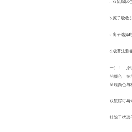
a.双硫腙
b.原子吸收
c.离子选择
d.极普法测
一）１．原
的颜色，在
呈现颜色与
双硫腙可与
排除干扰离