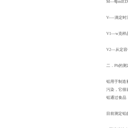
M---每mlE
V----滴定
V1---w
V2---从
二．Pb的
铅用于制造
污染，它很
铅通过食品
目前测定铅