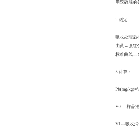
用双硫腙的关
2.测定
吸收处理后样
由黄→微红色
标准曲线上
3.计算：
Pb(mg/kg)=
V0 ---
V1---吸