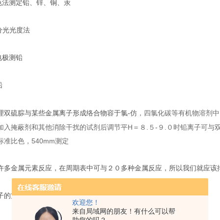
比色法测定铅、锌、铜、汞
分光光度法
电极测铅
铅
，四氯化碳等有机物溶剂中
理双硫腙与某些金属离子形成络合物容于氯-仿
加入掩蔽剂和其他消除干扰的试剂后调节平H＝８.５-９.０时铅离子可
标准比色，540mm测定
许多金属元素反应，在周期表中可与２０多种金属反应，所以我们就应该
子的方法有
欢迎您！
来自局域网的朋友！有什么可以帮