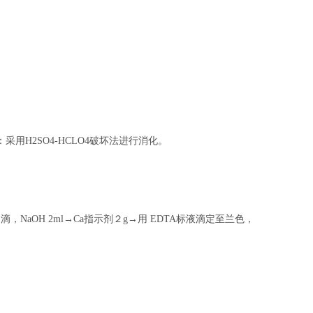
H2SO4-HCLO4破坏法进行消化。
，NaOH 2ml→Ca指示剂２g→用 EDTA标液滴定至兰色，