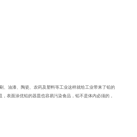
印刷、油漆、陶瓷、农药及塑料等工业这样就给工业带来了铅的
皿，表面涂优铅的器皿也容易污染食品，铅不是体内必须的，