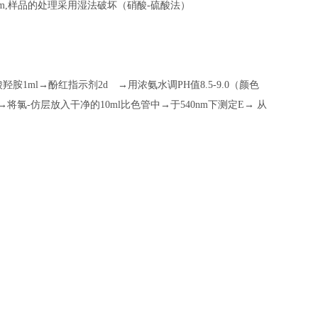
mm,样品的处理采用湿法破坏（硝酸-硫酸法）
1ml→酚红指示剂2d →用浓氨水调PH值8.5-9.0（颜色
将氯-仿层放入干净的10ml比色管中→于540nm下测定E→ 从