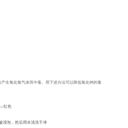
防产生氢化氢气体而中毒。用下述办法可以降低氢化钾的毒
→红色
酸浸泡，然后用水清洗干净