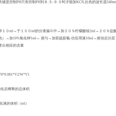
键是控制PH只有控制PH到８.５-９.０时才能加KCN,比色的波长选540
１０ml→于１００ml的分液漏斗中→加２０％柠檬酸铵2ml→２０％盐酸羟胺
）→加10%氢化钾1ml→ 摇匀→加双硫腙氯-仿应用液10ml→摇动后分层→
查出相应的含量
V0*0.001*V2/W*V1
样品消化后稀释的总体积
收消化液的体积（ml）