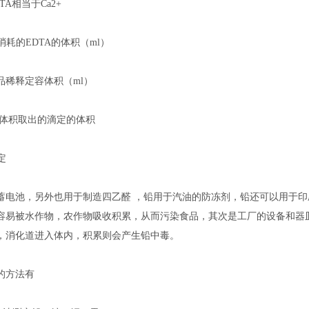
DTA相当于Ca2+
时消耗的EDTA的体积（ml）
克样品稀释定容体积（ml）
定容体积取出的滴定的体积
测定
蓄电池，另外也用于制造四乙醛 ，铅用于汽油的防冻剂，铅还可以用于
容易被水作物，农作物吸收积累，从而污染食品，其次是工厂的设备和器
，消化道进入体内，积累则会产生铅中毒。
的方法有