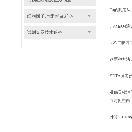
Ca的测
细胞因子.重组蛋白.抗体
a.KMnO4
试剂盒及技术服务
b.乙二胺四
这两种方法
EDTA测定
准确吸收消化
同时做空白
计算：Ca(mg%