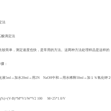
定法
滴定法
乙酸滴定法
比较简单，测定速度也快，是常用的方法。这两种方法处理样品是这样的：采用
步骤：
液5ml→加水20ml→用2N NaOH中和→用水稀释50ml→加１％氢化钾２滴
。
)=(V-B)*M*V1/W*V2 100 M=25*1.0/V