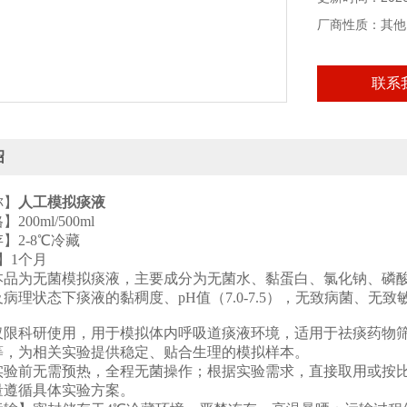
厂商性质：其他
联系
绍
称】
人工模拟痰液
00ml/500ml
】2-8℃冷藏
】
1个月
本品为无菌模拟痰液，主要成分为无菌水、黏蛋白、氯化钠、磷
及病理状态下痰液的黏稠度、
pH值（7.0-7.5），无致
仅限科研使用，用于模拟体内呼吸道痰液环境，适用于祛痰药物
等，为相关实验提供稳定、贴合生理的模拟样本。
实验前无需预热，全程无菌操作；根据实验需求，直接取用或按
用量遵循具体实验方案。