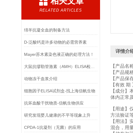
相关文章
RELATED ARTICLES
绵羊抗凝全血的制备方法
D-泛酸钙是许多动物的必需营养素
详情介
Mayer苏木素染色液正确的处理方法！
【产品名
大鼠抗缪勒管激素（AMH）ELISA检测试剂盒结果判断
【产品规格】2
【产品保存
动物冻干血浆介绍
【有效 期 
细胞因子ELISA试剂盒-找上海信帆生物
【成分】
体内正常
抗坏血酸干扰物质-信帆生物供应
【用途】
方法验证
研究发现婴儿健康的不平等现象上升
【用法】
CPDA-1抗凝剂（无菌）的应用
混合，