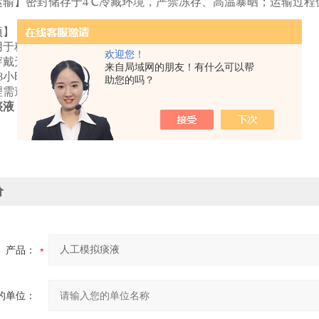
运输】密封储存于
4℃冷藏环境，严禁冻存、高温暴晒；运输过程
所。
意事项】
仅用于科研，严禁用于临床诊断、治疗及其他非科研用途；
欢迎您！
时穿戴无菌防护用品，避免接触皮肤黏膜；
来自局域网的朋友！有什么可以帮
后48小时内用完，出现异味、分层、浑浊时禁止使用；
助您的吗？
处理需遵循实验室医疗废弃物处理规范。
痰液
价
产品：
的单位：