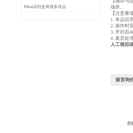
【储存与
Elisa试剂盒有很多优点
场
【注
1. 本品
2. 操作
3. 开封
4. 废弃
人工模拟
留言询
您