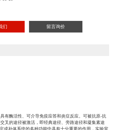
我们
留言询价
后具有酶活性、可介导免疫应答和炎症反应。可被抗原
-
抗
又交叉的途径被激活，即经典途径、旁路途径和凝集素途
完成补体系统的多种功能中具有十分重要的作用，实验室