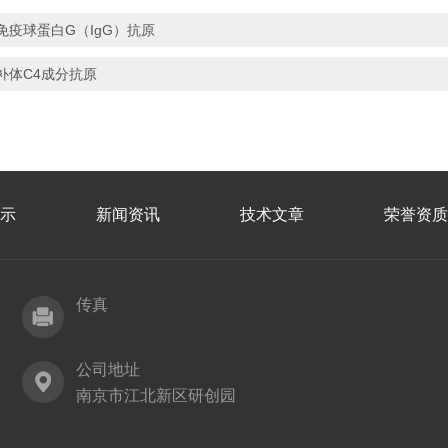
免疫球蛋白G（IgG）抗原
补体C4成分抗原
示
新闻资讯
技术文章
荣誉资质
传真
公司地址
南京市江北新区研创园