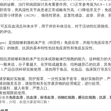
病的诊断、治疗和病因探讨具有重要作用。
C3
正常参考值为
0.9
～
1.8
肝癌等，类风湿性关节炎患者正常或略有升高。
C3
降低常见于：免
后肾小球肾炎（
AGN
）、狼疮性肾炎、反复性感染、皮疹、肝炎、
量可反应血清总补体水平，用于评价补体活化，对于活动性红斑狼疮
的评估。
gen
）是指能够刺激机体产生（特异性）免疫应答，并能与免疫应答
应）的物质。抗原的基本特性包括免疫原性和免疫反应性。
指抗原能够刺激机体产生抗体或致敏淋巴细胞的能力。这种能力的
一般来说，分子量越大、化学组成越复杂、结构越异己的抗原，其
：
1.
产品仅供科研实验使用，请勿用于食品、化妆品、临床医疗等其
请穿戴好实验服、防护面罩、一次性实验手套等，做好实验防护，严
请勿随意丢弃，请按照相关化学废弃物的处理规定，进行处理。
防腐剂，摄入有害，严禁入口。
有效期限前使用。
应各类
免疫血清，
抗
血清，标准血清，
动物红细胞，醛化红细胞
，抗原，
等等，介绍，欢迎大家咨询订购！