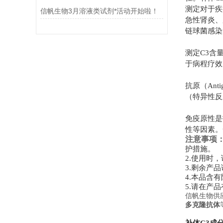
测定对于疾
信帆生物3月溶液类试剂*活动开始啦！
急性肾炎、
链球菌感染
测定
C3
含
于病程疗效
抗原（
Anti
（特异性反
免疫原性是
性等因素。
注意事项
护措施。
2.
使用时，
3.
剩余产品
4.
本品含有
5.
请在产品
信帆生物供
多克隆抗体