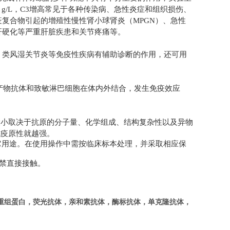
 g/L
，
C3
增高常见于各种传染病、急性炎症和组织损伤、
疫复合物引起的增殖性慢性肾小球肾炎（
MPGN
）、急性
肝硬化等严重肝脏疾患和关节疼痛等。
、类风湿关节炎等免疫性疾病有辅助诊断的作用，还可用
产物抗体和致敏淋巴细胞在体内外结合，发生免疫效应
大小取决于抗原的分子量、化学组成、结构复杂性以及异物
免疫原性就越强。
它用途。在使用操作中需按临床标本处理，并采取相应保
禁直接接触。
重组蛋白，荧光抗体，
亲和素抗体，酶标抗体，单克隆抗体，