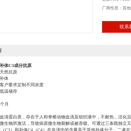
厂商性质：其他
联系
绍
补体
C3
成分
抗原
天然抗原
补体
客户要求定制不同浓度
低温储存
个月
血清蛋白质，存在于人和脊椎动物血清及组织液中，不耐热，活化
微生物所激活，导致病原微生物裂解或被吞噬。可通过三条既独立
3
（
C3
）和补体
C4
（
C4
）在血清中的含量高于其他补体分子，二者在