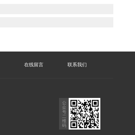
在线留言
联系我们
公
众
号
二
维
码