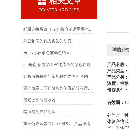
相关文章
RELATED ARTICLES
纤维连接蛋白（Fn）抗血清适用哪些实验
对巴顿病的视力丧失的研究
详情介
Heinz小体染色液染色结果
ai-先蓝-糖原(AB-PAS)染液的染色原理
产品名称
：
产品类型：
分析有机耕作与常规耕作之间的区别
产品分类
：
浓度
：
根据
研究表示：下丘脑腹外侧视前核在睡眠中其中至关重要的作用
储存条件
：
阐述太阳能滤水器
有效期
：
12
猪血清的产品用途
补体是一种
体复合物或
重组链球菌蛋白G（r-SPG）产品详情
径。补体
C