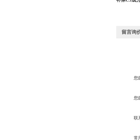
补体
C3
成
留言询
您
您
联
常