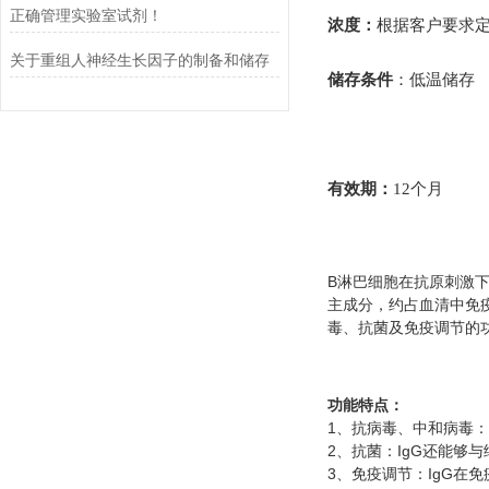
正确管理实验室试剂！
浓度
：
根据客户要求
关于重组人神经生长因子的制备和储存
储存条件
：
低温储存
有效期
：
12
个月
B
淋巴细胞在抗原刺激
主成分，约占血清中免
毒、抗菌及免疫调节的
功能特点：
1
、抗病毒、中和病毒：
2
IgG
、抗菌：
还能够与
3
IgG
、免疫调节：
在免