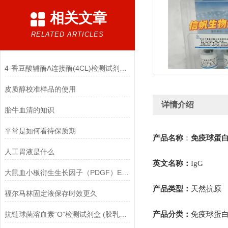
相关文章
RELATED ARTICLES
4-香豆酸辅酶A连接酶(4CL)检测试剂盒(香豆酸微板法)的自备材料
皮质醇校准样品的使用
详情介绍
胎牛血清的知识
平常是如何看待保质期
产品名称
：
免疫球蛋
人工胃液是什么
英文名称：
IgG
大鼠血小板衍生生长因子（PDGF）ELISA试剂盒有什么优点？
产品类型：
天然抗原
福尔马林固定液保存时效更久
抗链球菌溶血素“O”检测试剂盒 (胶乳凝集法)的主要组成
产品分类
：
免疫球蛋