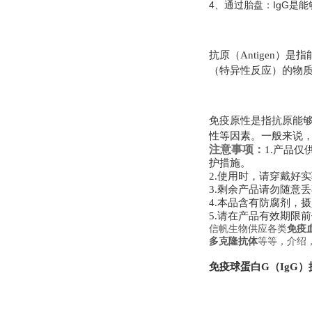
4
IgG
、通过胎盘：
是能
抗原（
Antigen
）是指
（特异性反应）的物
免疫原性是指抗原能
性等因素。一般来说
注意事项：
1.
产品仅
护措施。
2.
使用时，请穿戴好实
3.
剩余产品请勿随意丢
4.
本品含有防腐剂，摄
5.
请在产品有效期限前
信帆生物供应各类
免疫
多克隆抗体
等等，介绍
免疫球蛋白
G
（
IgG
）