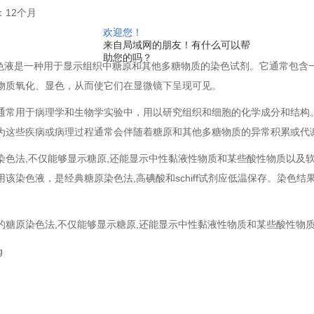
：12个月
欢迎您！
来自局域网的朋友！有什么可以帮
助您的吗？
染色液是一种用于显示组织中糖原和其他多糖物质的染色试剂。它通常包含
物质氧化、显色，从而使它们在显微镜下呈现可见。
通常用于病理学和生物学实验中，用以研究组织和细胞的化学成分和结构
为这些疾病或病理过程通常会伴随着糖原和其他多糖物质的异常积累或代
染色法,不仅能够显示糖原,还能显示中性黏液性物质和某些酸性物质以及
该染色液，是经典糖原染色法,高碘酸和schiff试剂应低温保存。染色结
的糖原染色法,不仅能够显示糖原,还能显示中性黏液性物质和某些酸性物