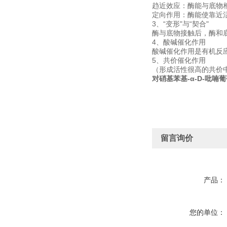
趋近效应：酶能与底物
定向作用：酶能使靠近
3、“变形"与“契合"
酶与底物接触后，酶和底
4、酸碱催化作用
酸碱催化作用是有机反
5、共价催化作用
（形成活性很高的共价
对硝基苯基-α-D-吡喃
留言询价
产品：
您的单位：