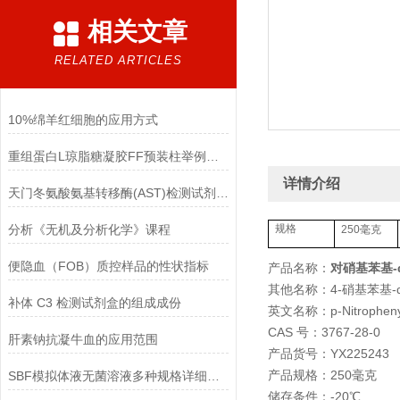
相关文章
RELATED ARTICLES
10%绵羊红细胞的应用方式
重组蛋白L琼脂糖凝胶FF预装柱举例使用
详情介绍
天门冬氨酸氨基转移酶(AST)检测试剂盒(赖氏微板法)的参考范围
分析《无机及分析化学》课程
250毫克
规格
便隐血（FOB）质控样品的性状指标
产品名称：
对硝基苯基-
其他名称：4-硝基苯基-
补体 C3 检测试剂盒的组成成份
英文名称：p-Nitrophenyl 
CAS 号：3767-28-0
肝素钠抗凝牛血的应用范围
产品货号：YX225243
产品规格：250毫克
SBF模拟体液无菌溶液多种规格详细说明
储存条件：-20℃