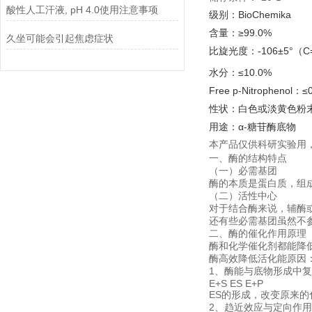
酸性人工汗液, pH 4.0使用注意事项
级别：BioChemika
含量：≥99.0%
久坐可能会引起焦虑症状
比旋光度：-106±5°（C=1
水分：≤10.0%
Free p-Nitrophenol：≤
性状：白色或淡黄色粉末，
用途：α-糖苷酶底物
本产品仅供科研实验用
一、酶的结构特点
（一）必需基团
酶的本质是蛋白质，组
（二）活性中心
对于结合酶来说，辅酶
还有些必需基团虽然不
二、酶的催化作用原理
酶和化学催化剂都能降
酶高效降低活化能原因
1、酶能与底物形成中
E+S ES E+P
ES的形成，改变原来
2、趋近效应与定向作用 