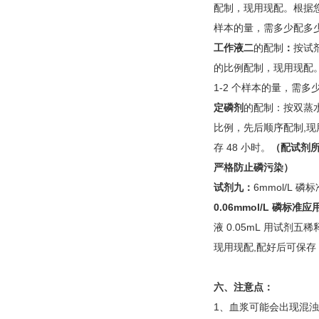
配制，现用现配。根据您的
样本的量，需多少配多
工作液二
的配制
：
按试剂
的比例配制，现用现配
1-2 个样本的量，需多
定磷剂
的配制：按双蒸水：
比例，先后顺序配制,现
存 48 小时。
（配试剂
严格防止磷污染）
试剂九：
6mmol/L 磷
0.06mmol/L
磷标准应
液 0.05mL 用试剂五稀
现用现配,配好后可保存 
六、注意点：
1、血浆可能会出现混浊，如