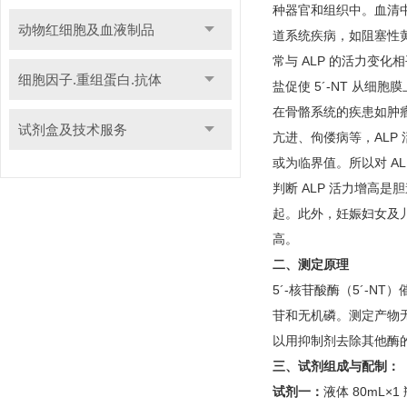
种器官和组织中。血清
动物红细胞及血液制品
道系统疾病，如阻塞性
常与 ALP 的活力变
细胞因子.重组蛋白.抗体
盐促使 5´-NT 从细
在骨骼系统的疾患如肿
试剂盒及技术服务
亢进、佝偻病等，ALP 
或为临界值。所以对 A
判断 ALP 活力增高
起。此外，妊娠妇女及儿童期
高。
二、测定原理
5´-核苷酸酶（5´-NT
苷和无机磷。测定产物无机
以用抑制剂去除其他酶
三、试剂组成与配制：
试剂一：
液体 80mL×