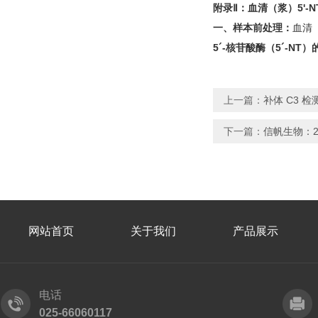
附录Ⅱ：血清（浆）
5'-
一、样本前处理：
血清
5´-核苷酸酶（5´-N
上一篇：
补体 C3 
下一篇：
信帆生物：
网站首页
关于我们
产品展示
电话
025-66060117