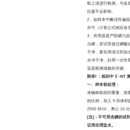
取上清进行检测。与金
抗凝不会影响。
2、如样本中酶活性偏低
亦可（计算公式相应改
3、所用器皿严防磷污
点磷，若试管放过磷酸
干净，要先用清洁剂加
水冲干净。好用一次性
染是检测成败的关键。
附录Ⅰ ：组织中
5´-NT
一、样本前处理：
准确称取组织重量，按重量
的比例，加入 9 倍体
2500 转/分，离心 1
[
注
]
：不可用含磷的试
议用生理盐水。