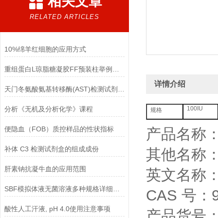
相关文章
RELATED ARTICLES
10%绵羊红细胞的应用方式
重组蛋白L琼脂糖凝胶FF预装柱举例使用
详情介绍
天门冬氨酸氨基转移酶(AST)检测试剂盒(赖氏微板法)的参考范围
分析《无机及分析化学》课程
100IU
规格
便隐血（FOB）质控样品的性状指标
产品名称
补体 C3 检测试剂盒的组成成份
其他名称：
肝素钠抗凝牛血的应用范围
英文名称：5′-
SBF模拟体液无菌溶液多种规格详细说明
CAS 号：90
酸性人工汗液, pH 4.0使用注意事项
产品货号：Y