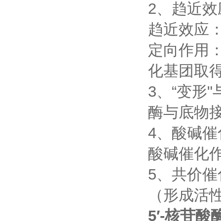
2、趋近效
趋近效应
定向作用
化基团取
3、“变形"
酶与底物接
4、酸碱催
酸碱催化
5、共价催
（形成活
5′-核苷酸