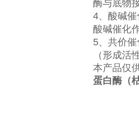
酶与底物接
4、酸碱催
酸碱催化
5、共价催
（形成活
本产品仅
蛋白酶（