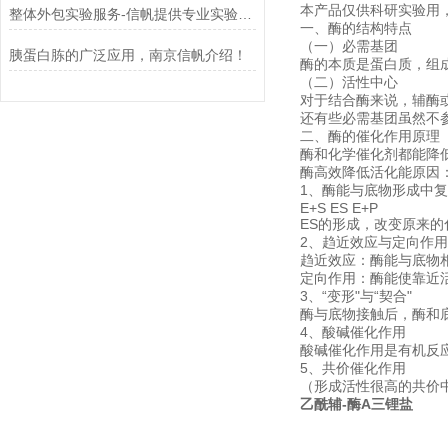
本产品仅供科研实验用
整体外包实验服务-信帆提供专业实验服务！
一、酶的结构特点
（一）必需基团
胰蛋白胨的广泛应用，南京信帆介绍！
酶的本质是蛋白质，组
（二）活性中心
对于结合酶来说，辅酶
还有些必需基团虽然不
二、酶的催化作用原理
酶和化学催化剂都能降
酶高效降低活化能原因
1、酶能与底物形成中
E+S ES E+P
ES的形成，改变原来
2、趋近效应与定向作用 
趋近效应：酶能与底物
定向作用：酶能使靠近
3、“变形"与“契合"
酶与底物接触后，酶和底
4、酸碱催化作用
酸碱催化作用是有机反
5、共价催化作用
（形成活性很高的共价
乙酰辅-酶A三锂盐