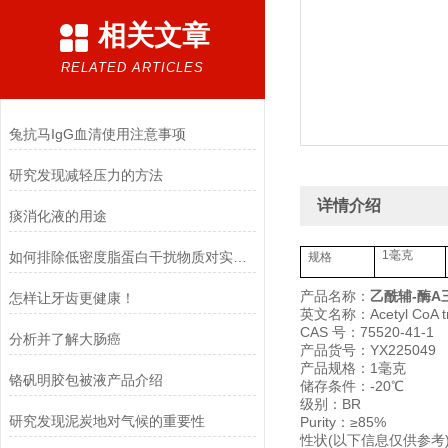
相关文章
RELATED ARTICLES
兔抗马IgG血清使用注意事项
研究发现减轻压力的方法
详情介绍
痰消化液的用途
1毫克
如何排除低密度脂蛋白干扰物质对实验的影响
规格
产品名称：
乙酰辅-酶A
怎样让牙齿更健康！
英文名称：Acetyl CoA tril
CAS 号：75520-41-1
分析并了解大肠癌
产品货号：YX225049
产品规格：1毫克
​铬矾明胶包被液产品介绍
储存条件：-20℃
级别：BR
研究发现泥炭地对气候的重要性
Purity：≥85%
性状(以下信息仅供参考