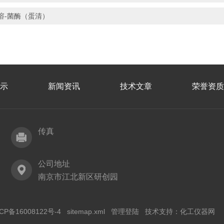
溶-菌酶（蛋清）
示
新闻资讯
技术文章
荣誉资质
传真
公司地址
南京市江北新区研创园
CP备16008122号-4
sitemap.xml
管理登陆
技术支持：
化工仪器网