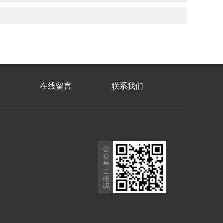
在线留言
联系我们
公
众
号
二
维
码