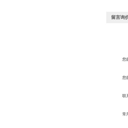
留言询
您
您
联
常