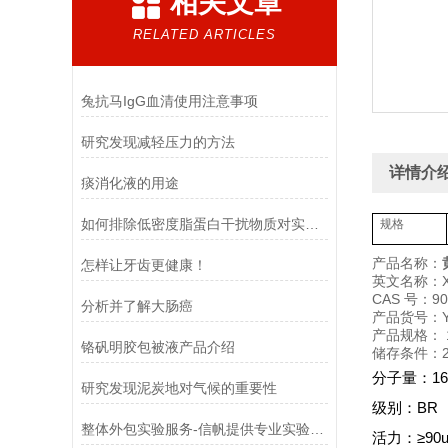
相关文章
RELATED ARTICLES
兔抗马IgG血清使用注意事项
研究发现减轻压力的方法
详情介
痰消化液的用途
如何排除低密度脂蛋白干扰物质对实验的影响
规格
产品名称：
怎样让牙齿更健康！
英文名称：Xan
CAS 号：900
分析并了解大肠癌
产品货号：YX
产品规格： 1
​铬矾明胶包被液产品介绍
储存条件：2
分子量：160K
研究发现泥炭地对气候的重要性
级别：BR
整体外包实验服务-信帆提供专业实验服务！
活力：≥90uni