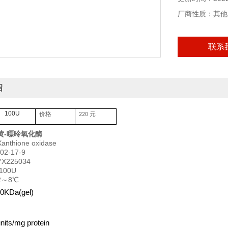
厂商性质：其他
联系
绍
100U
价格
元
220
黄-嘌呤氧化酶
thione oxidase
2-17-9
225034
00U
～8℃
Da(gel)
ts/mg protein