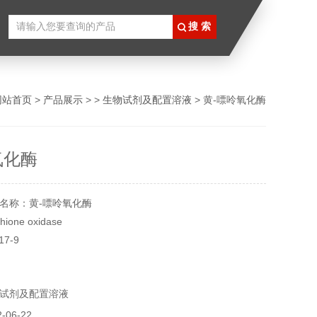
网站首页
>
产品展示
> >
生物试剂及配置溶液
> 黄-嘌呤氧化酶
氧化酶
名称：黄-嘌呤氧化酶
one oxidase
17-9
5034
U
试剂及配置溶液
8℃
实验用，不做其它用途！
06-22