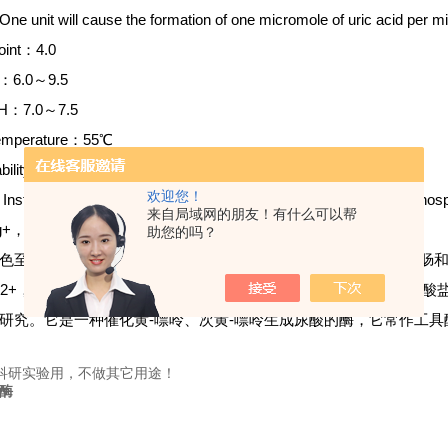
nit will cause the formation of one micromole of uric acid per mi
point：4.0
ty：6.0～9.5
pH：7.0～7.5
emperature：55℃
ability：≤55℃(PH7.5, 20 min)
欢迎您！
 Instructions：the enzyme is reconstituted in 50mM potassium phosph
来自局域网的朋友！有什么可以帮
+，Hg2+
助您的吗？
色至褐色无定形粉末。能溶于水。广泛存在于牛奶、肝脏、牛小肠
Hg2+，Cd2+及尿素、氰-化物、磷酸根和氯离子,主要稳定剂有水杨
研究。它是一种催化黄-嘌呤、次黄-嘌呤生成尿酸的酶，它常作工具酶
科研实验用，不做其它用途！
化酶