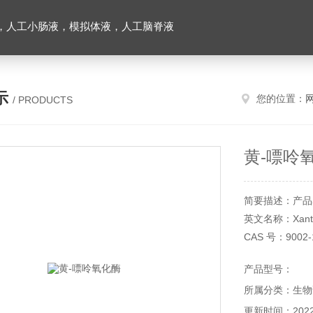
，人工小肠液，模拟体液，人工脑脊液
示
您的位置：
/ PRODUCTS
黄-嘌呤
简要描述：产品
英文名称：Xanthi
CAS 号：9002-
产品货号：YX22
产品型号：
产品规格： 100
所属分类：生物
储存条件：2～
本产品仅供科研
更新时间：2022-