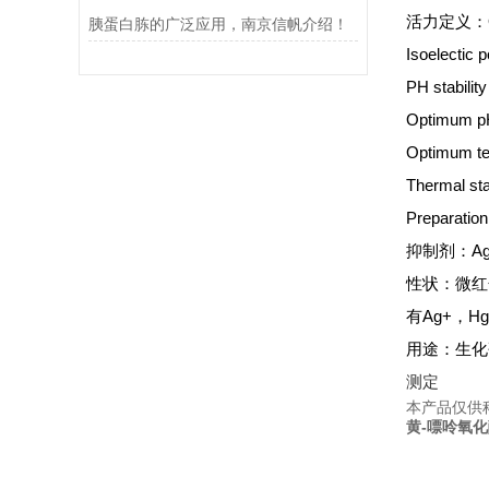
活力定义：One u
胰蛋白胨的广泛应用，南京信帆介绍！
Isoelectic 
PH stabili
Optimum 
Optimum t
Thermal st
Preparation
抑制剂：Ag
性状：微红
有Ag+，
用途：生化
测定
本产品仅供
黄-嘌呤氧