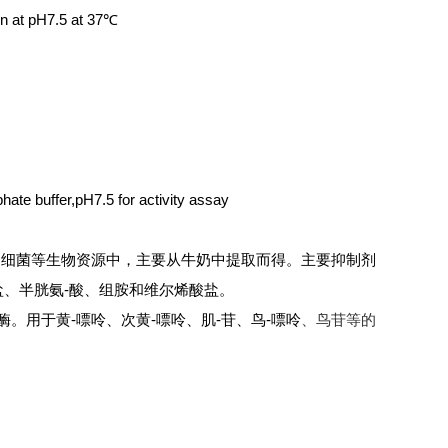
n at pH7.5 at 37℃
ate buffer,pH7.5 for activity assay
和细菌等生物资源中，主要从牛奶中提取而得。主要抑制剂
酸盐、半胱氨-酸、组胺和维尔烯酸盐。
。用于黄-嘌呤、次黄-嘌呤、肌-苷、鸟-嘌呤
、鸟苷等的