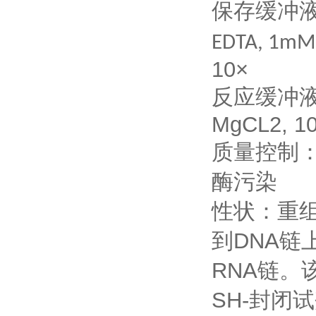
保存缓冲
EDTA, 1mM 
10×
反应缓冲
MgCL2, 1
质量控制
酶污染
性状：重
到
DNA
链
RNA
链。
SH-
封闭试