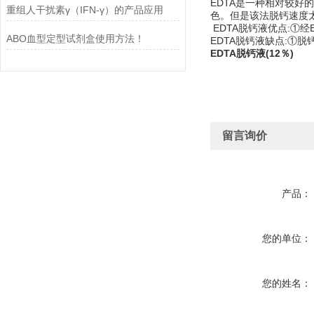
EDTA是一种相对较好
重组人干扰素γ（IFN-γ）的产品应用
色。但是该法脱钙速度
EDTA脱钙液优点:①
ABO血型定型试剂盒使用方法！
EDTA脱钙液缺点:①
EDTA脱钙液(12％)
留言询价
产品：
您的单位：
您的姓名：