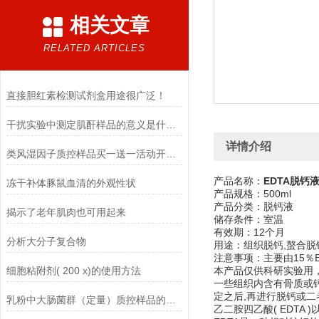
相关文章
RELATED ARTICLES
直接胆红素检测试剂盒用途很广泛！
干扰实验中测定肌酐样品的意义是什么？
详情介绍
类风湿因子质控样品买一送一活动开始啦
产品名称：
EDTA脱钙液
冻干补体豚鼠血清的外观性状
产品规格：500ml
产品分类：脱钙液
揭示了老年肌肉也可用起来
储存条件：室温
有效期：12个月
分析大分子复合物
用途：组织脱钙,螯合脱
注意事项：主要由15％E
细胞粘附剂( 200 x)的使用方法
本产品仅供科研实验用
一些组织内含有骨质或
定之后,再进行脱钙或
乳粉中大肠菌群（定量）质控样品的使用说明
乙二胺四乙酸( EDTA 