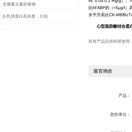
vs. 0.05-0.2 
含微量元素的食物
比hFABP的（<5μg
水平升高比CK-MB和c
β-乳球蛋白高浓度，介绍
心型脂肪酸结合蛋白
所有产品仅供科研使用
留言询价
产品：
您的单位：