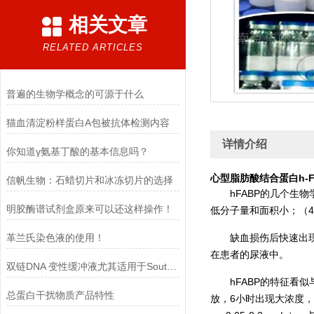
相关文章
RELATED ARTICLES
普遍的生物学概念的可源于什么
猫血清淀粉样蛋白A包被抗体检测内容
详情介绍
你知道γ氨基丁酸的基本信息吗？
心型脂肪酸结合蛋白h-F
信帆生物：石蜡切片和冰冻切片的选择​
hFABP的几个生
明胶酶谱试剂盒原来可以还这样操作！
低分子量和面积小；（4
革兰氏染色液的使用！
缺血损伤后快速出现
在患者的尿液中。
双链DNA 变性缓冲液尤其适用于Southern blot 实验
hFABP的特征
总蛋白干扰物质产品特性
放，6小时出现大浓度，