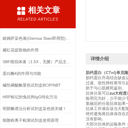
相关文章
RELATED ARTICLES
姬姆萨染色液(Giemsa Stain即用型)的注意事项
藏红花提取物的作用
详情介绍
SBF模拟体液（1.5X，无菌）产品主要成分
肌钙蛋白（CTnl)单克
蛋白酶K的作用与功能
肌钙蛋白升高结合缺血
过速
、急性肺栓塞等引起
碱性磷酸酶显色试剂盒BCIP/NBT
助于与心肌梗死鉴别。
抗体分装可以
zui大程度
HRP标记的兔抗狗IgG纯化方法
验用完为好，少不能少于
复融后的分装抗体如果
明胶酶谱法分析试剂盒染色很关键！
抗体工作液应该当天配
绝对避免将抗体保存在
没有影响。
细胞铁离子检测试剂盒使用原理
大部分抗体的运输条件