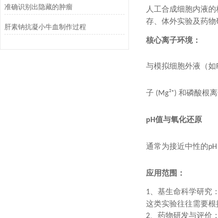
准确识别出隐藏的肿瘤
人工
合成
细胞内液的
存、体外实验及药物
肝素钠抗凝小牛血制作过程
核心离子环境：
与模拟
细胞外液（如
子
和磷酸根
(Mg²⁺)
值与氧化还原
pH
通常为接近中性的
pH
应用范围：
、
基生命科学研究
1
这类实验往往需要根
、
药物研发与评价
2