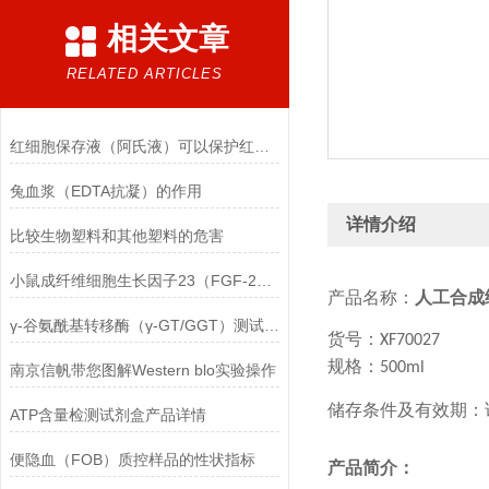
相关文章
RELATED ARTICLES
红细胞保存液（阿氏液）可以保护红细胞
兔血浆（EDTA抗凝）的作用
详情介绍
比较生物塑料和其他塑料的危害
小鼠成纤维细胞生长因子23（FGF-23）ELISA检测试剂盒的保存方法
产品名称：
人工合成
γ-谷氨酰基转移酶（γ-GT/GGT）测试盒的样本要求
货号：
XF7002
7
规格：
500ml
南京信帆带您图解Western blo实验操作
储存条件及有效期：
ATP含量检测试剂盒产品详情
便隐血（FOB）质控样品的性状指标
产品简介：