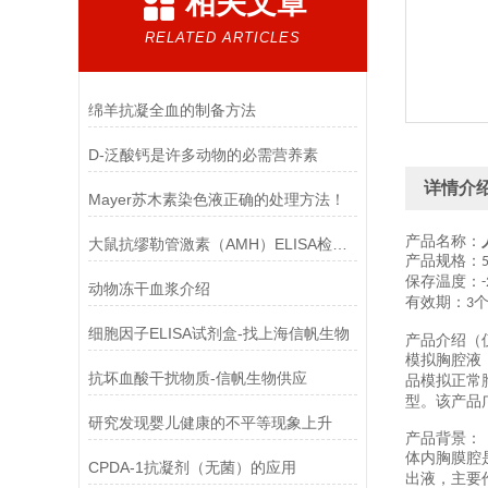
相关文章
RELATED ARTICLES
绵羊抗凝全血的制备方法
D-泛酸钙是许多动物的必需营养素
详情介
Mayer苏木素染色液正确的处理方法！
产品名称：
大鼠抗缪勒管激素（AMH）ELISA检测试剂盒结果判断
产品规格：
保存温度：
-
动物冻干血浆介绍
有效期：
3
细胞因子ELISA试剂盒-找上海信帆生物
产品介绍（
模拟胸腔液
抗坏血酸干扰物质-信帆生物供应
品模拟正常
型。该产品
研究发现婴儿健康的不平等现象上升
产品背景：
体内胸膜腔
CPDA-1抗凝剂（无菌）的应用
出液，主要