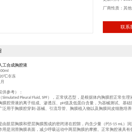
厂商性质：其他
联系
绍
人工合成
胸腔液
500ml
℃
冷冻
20
个月
仅供参考）：
（
），正常状态型，是根据体内胸膜腔正常生理
Simulated Pleural Fluid, SPF
胸膜腔滑液的离子组成、渗透压、
值及低蛋白含量，为器械测试、基础
pH
广泛用于胸膜腔穿刺-器械、引流导管、胸膜植入物以及胸膜间皮细胞培
是由脏层胸膜和壁层胸膜围成的密闭潜在腔隙，内含少量（约
）润
5-15 mL
作用是润滑胸膜表面，减少呼吸运动中两层胸膜的摩擦。正常胸腔液具有