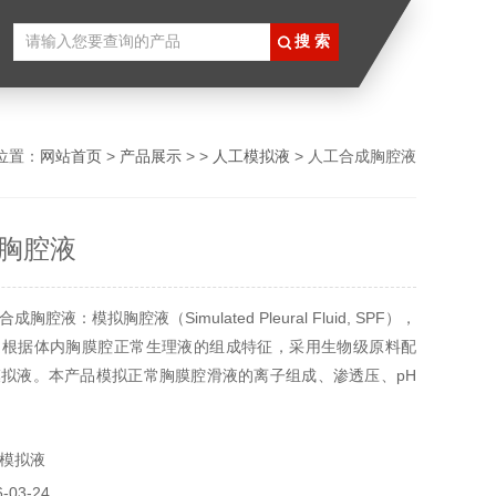
位置：
网站首页
>
产品展示
> >
人工模拟液
> 人工合成胸腔液
胸腔液
腔液：模拟胸腔液（Simulated Pleural Fluid, SPF），
是根据体内胸膜腔正常生理液的组成特征，采用生物级原料配
拟液。本产品模拟正常胸膜腔滑液的离子组成、渗透压、pH
量，为器械测试、基础医学研究、生物相容性评价及教学培训
体外模型。该产品广泛用于胸膜引流导管、胸膜植入物以及胸
模拟液
等相关研究的性能评估
03-24