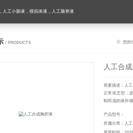
，人工小肠液，模拟体液，人工脑脊液
示
您的
/ PRODUCTS
人工合成
简要描述：人工合成胸
正常状态型，
制而成的体外模
值及低蛋白含
产品型号：
提供标准化的
所属分类：人工
膜间皮细胞培养
更新时间：2026-