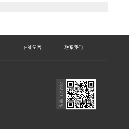
在线留言
联系我们
公
众
号
二
维
码