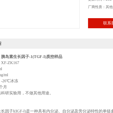
厂商性质：其他
联系
绍
：
胰岛素生长因子
-1(TGF-I)质控样品
：
XF-ZK167
ml
ng/ml
：
-20
℃
冰冻
9个月
供科研实验用，不做其他用途。
：
生长因子
Ⅰ(IGF-Ⅰ)是一种具有内分泌、自分泌及旁分泌特性的单