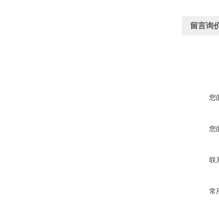
留言询
您
您
联
常