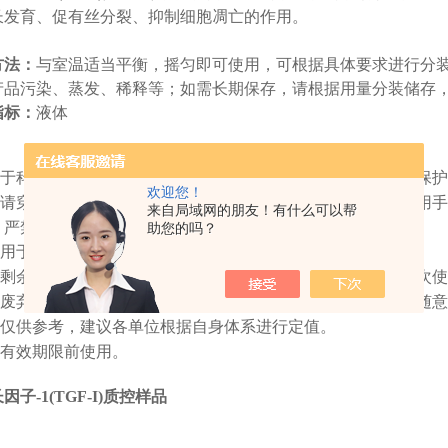
长发育、促有丝分裂、抑制细胞凋亡的作用。
方法：
与室温适当平衡，摇匀即可使用，可根据具体要求进行分
产品污染、蒸发、稀释等；如需长期保存，请根据用量分装储存
指标：
液体
：
于科研实验。在操作中需按临床标本处理，并采取相应实验保护
欢迎您！
请穿着好实验服、防护口罩，并佩戴一次性实验手套。严禁用手
来自局域网的朋友！有什么可以帮
，严禁入口。
助您的吗？
用于医疗诊断、食用、化妆品等其他用途。
剩余产品请尽快密封保存，避免产品污染、蒸发等；需要多次使
废弃产品，请根据实验室相关废弃物的规定进行处理，不得随意
仅供参考，建议各单位根据自身体系进行定值。
有效期限前使用。
子-1(TGF-I)质控样品