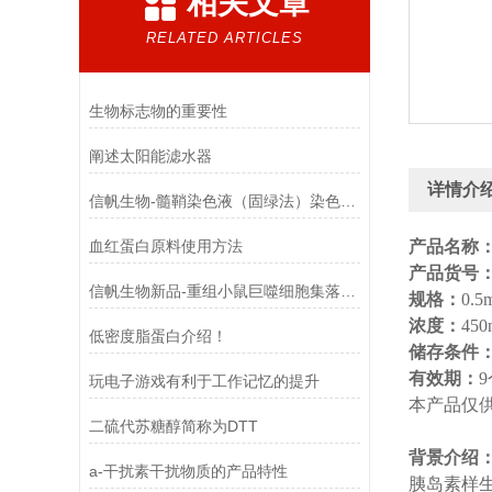
相关文章
RELATED ARTICLES
生物标志物的重要性
阐述太阳能滤水器
详情介
信帆生物-髓鞘染色液（固绿法）染色结果
血红蛋白原料使用方法
产品名称
产品货号
信帆生物新品-重组小鼠巨噬细胞集落刺激因子
规格：
0.5
浓度：
450
低密度脂蛋白介绍！
储存条件
有效期：
玩电子游戏有利于工作记忆的提升
本产品仅
二硫代苏糖醇简称为DTT
背景介绍
a-干扰素干扰物质的产品特性
胰岛素样