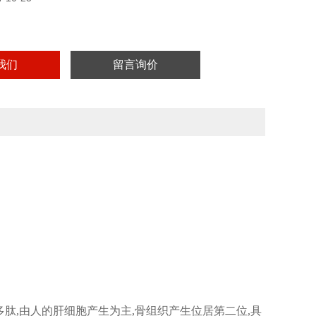
我们
留言询价
链多肽,由人的肝细胞产生为主,骨组织产生位居第二位,具