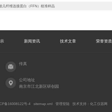
胎儿纤维连接蛋白（FFN）校准样品
示
新闻资讯
技术文章
荣誉资质
传真
公司地址
南京市江北新区研创园
CP备16008122号-4
sitemap.xml
管理登陆
技术支持：
化工仪器网