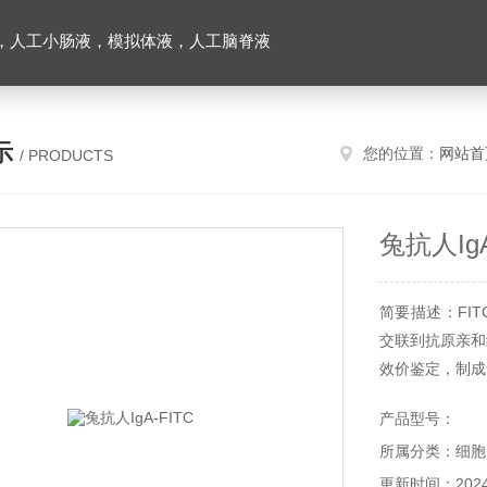
，人工小肠液，模拟体液，人工脑脊液
示
您的位置：
网站首
/ PRODUCTS
兔抗人IgA
简要描述：FI
交联到抗原亲和
效价鉴定，制成兔
产品型号：
所属分类：细胞
更新时间：2024-