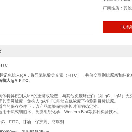
厂商性质：其他
联系
绍
ITC
素标记兔抗人IgA，将异硫氰酸荧光素（FITC），共价交联到抗原亲和纯化
兔抗人IgA-FITC
。
抗体特异识别人IgA的重链或轻链，与其他免疫球蛋白（如IgG、IgM）无
其高灵敏度，兔抗人IgA/FITC能够在低浓度下检测到目标抗原。
适当的保存条件下，该产品能够保持较长时间的稳定性。
用于流式细胞术、免疫组织化学、Western Blot等多种实验技术。
gG、FITC、甘油、保护剂、防腐剂
EX490nm、发射EM525nm