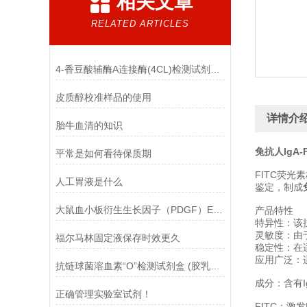
相关文章
RELATED ARTICLES
4-香豆酸辅酶A连接酶(4CL)检测试剂盒(香豆酸微板法)的自备材料
皮质醇校准样品的使用
详情介
胎牛血清的知识
兔抗人IgA-F
平常是如何看待保质期
FITC荧光
人工胃液是什么
鉴定，制成
大鼠血小板衍生生长因子（PDGF）ELISA试剂盒有什么优点？
产品特性
特异性：该
灵敏度：由于
福尔马林固定液保存时效更久
稳定性：在
应用广泛：适
抗链球菌溶血素“O”检测试剂盒 (胶乳凝集法)的主要组成
成分：含有I
正确管理实验室试剂！
FITC：激发