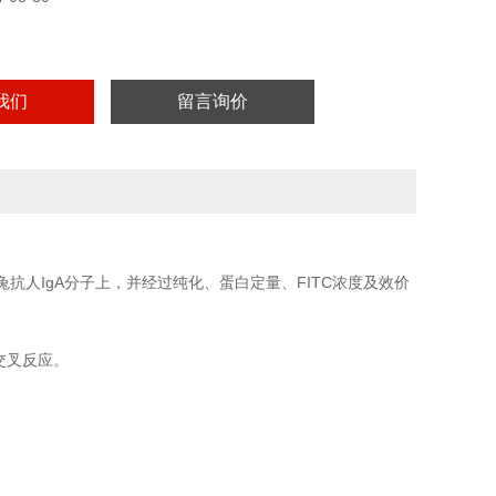
我们
留言询价
兔抗人IgA分子上，并经过纯化、蛋白定量、FITC浓度及效价
交叉反应。