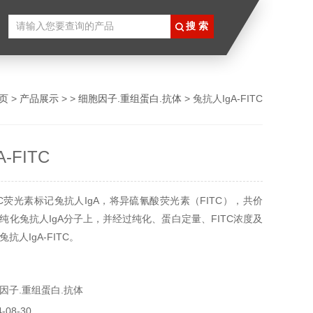
页
>
产品展示
> >
细胞因子.重组蛋白.抗体
> 兔抗人IgA-FITC
-FITC
TC荧光素标记兔抗人IgA，将异硫氰酸荧光素（FITC），共价
纯化兔抗人IgA分子上，并经过纯化、蛋白定量、FITC浓度及
抗人IgA-FITC。
因子.重组蛋白.抗体
08-30