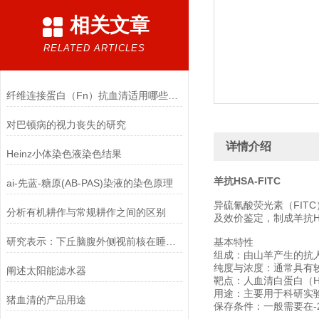
相关文章
RELATED ARTICLES
纤维连接蛋白（Fn）抗血清适用哪些实验
对巴顿病的视力丧失的研究
详情介绍
Heinz小体染色液染色结果
羊抗HSA-FITC
ai-先蓝-糖原(AB-PAS)染液的染色原理
异硫氰酸荧光素（FIT
分析有机耕作与常规耕作之间的区别
及效价鉴定，制成羊抗HS
研究表示：下丘脑腹外侧视前核在睡眠中其中至关重要的作用
基本特性
组成：由山羊产生的抗人
纯度与浓度：通常具有
阐述太阳能滤水器
靶点：人血清白蛋白（
用途：主要用于科研实验
猪血清的产品用途
保存条件：一般需要在-