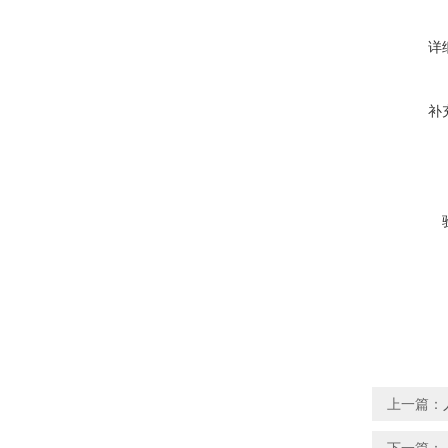
详
补
上一篇：