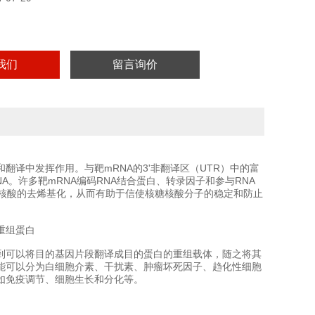
我们
留言询价
翻译中发挥作用。与靶mRNA的3'非翻译区（UTR）中的富
mRNA。许多靶mRNA编码RNA结合蛋白、转录因子和参与RNA
糖核酸的去烯基化，从而有助于信使核糖核酸分子的稳定和防止
到可以将目的基因片段翻译成目的蛋白的重组载体，随之将其
能可以分为白细胞介素、干扰素、肿瘤坏死因子、趋化性细胞
如免疫调节、细胞生长和分化等。