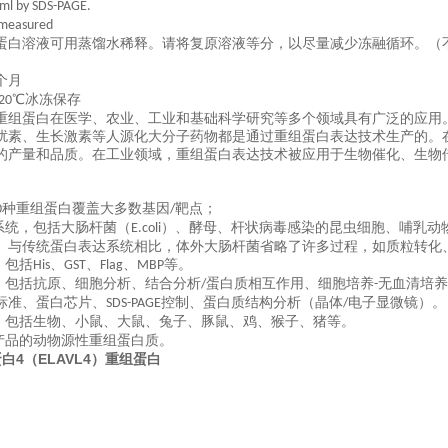
l by SDS-PAGE.
 measured
蛋白溶液可用蒸馏水稀释。请将复原溶液等分，以尽量减少冻融循环。（
个月
℃冰冻保存
20
重组蛋白在医学、农业、工业和基础科学研究等多个领域具有广泛的应用
扰素、生长激素等人源化大分子药物都是通过重组蛋白表达技术生产的。
的产量和品质。在工业领域，重组蛋白表达技术被应用于生物催化、生物
种重组蛋白覆盖大多数基因
靶点；
0
/
系统，包括大肠杆菌（
）、酵母、杆状病毒感染的昆虫细胞、哺乳动
E.coli
。与传统蛋白表达系统相比，体外大肠杆菌省略了许多过程，如质粒转化
，包括
、
、
、
等。
His
GST
Flag
MBP
，包括抗原、细胞分析、结合分析
蛋白质相互作用、细胞培养
无血清培养
/
-
标准、蛋白芯片、
控制、蛋白质结构分析（晶体
电子显微镜）。
SDS-PAGE
/
，包括生物、小鼠、大鼠、兔子、豚鼠、鸡、猴子、猪等。
产品的动物源性重组蛋白质。
蛋白4（ELAVL4）重组蛋白