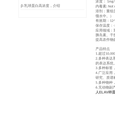
浓度：
1mg/m
β-乳球蛋白高浓度，介绍
内毒素
: Not
溶剂：重组
馏水中。）
有效期：
12
保存温度：
-
应用领域：
胰岛素、干
提高农作物
产品特点
超过
1.
10,00
多种表达
2.
的表达系统
多种标签
3.
广泛应用
4.
研究、质谱
多种物种
5.
无动物副
6.
人ELAV样