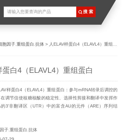
细胞因子.重组蛋白.抗体
> 人ELAV样蛋白4（ELAVL4）重组蛋白
样蛋白4（ELAVL4）重组蛋白
AV样蛋白4（ELAVL4）重组蛋白：参与mRNA转录后调控的
。在调节信使核糖核酸的稳定性、选择性剪接和翻译中发挥作
A的3'非翻译区（UTR）中的富含AU的元件（ARE）序列结
、VEGF、FOS、CDKN1A和ACHE mRNA。许多靶mRNA编
白、转录因子和参与RNA处理和/或神经元发育和功能的蛋白。
因子.重组蛋白.抗体
酸3'UTR结
07-29