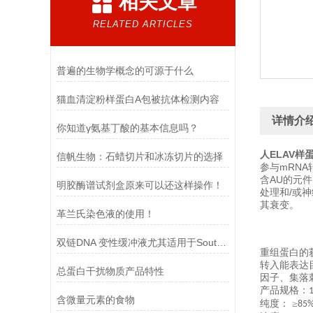
相关文章
RELATED ARTICLES
普遍的生物学概念的可源于什么
猫血清淀粉样蛋白A包被抗体检测内容
详情介
你知道γ氨基丁酸的基本信息吗？
人ELAV样
信帆生物：石蜡切片和冰冻切片的选择​
参与mRN
含AU的元件
明胶酶谱试剂盒原来可以还这样操作！
处理和/或
其衰变。
革兰氏染色液的使用！
双链DNA 变性缓冲液尤其适用于Southern blot 实验
重组蛋白的
转入能表达
总蛋白干扰物质产品特性
因子、集落
产品规格：
含微量元素的食物
纯度：
≥
85%