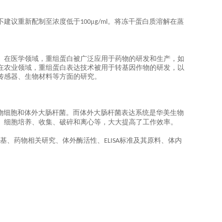
不建议重新配制至浓度低于
μ
。将冻干蛋白质溶解在蒸
100
g/ml
。在医学领域，重组蛋白被广泛应用于药物的研发和生产，如
在农业领域，重组蛋白表达技术被用于转基因作物的研发，以
传感器、生物材料等方面的研究。
物细胞和体外大肠杆菌。而体外大肠杆菌表达系统是华美生物
、细胞培养、收集、破碎和离心等，大大提高了工作效率。
基、药物相关研究、体外酶活性、
标准及其原料、体内
ELISA