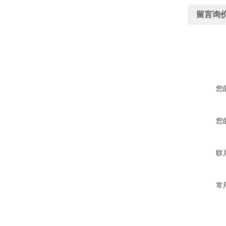
留言询
您
您
联
常