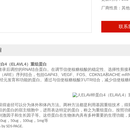
厂商性质：其他
联系
绍
蛋白4（ELAVL4）重组蛋白
A转录后调控的RNA结合蛋白。在调节信使核糖核酸的稳定性、选择性剪接和
（ARE）序列结合，包括GAP43、VEGF、FOS、CDKN1A和ACHE 
神经元发育和功能的蛋白。通过与信使核糖核酸3'UTR结合，减少信使核
获得途径可以分为体外和体内方法。两种方法都是利用基因重组技术，得
目的蛋白的宿主细胞中，进而表达特定的蛋白，称之为重组蛋白。按照功
刺激因子和生长因子等。这些蛋白在生物体内具有多种重要的生理功能，
，
，
，
等
10ug
50ug
100ug
1mg
 by SDS-PAGE.