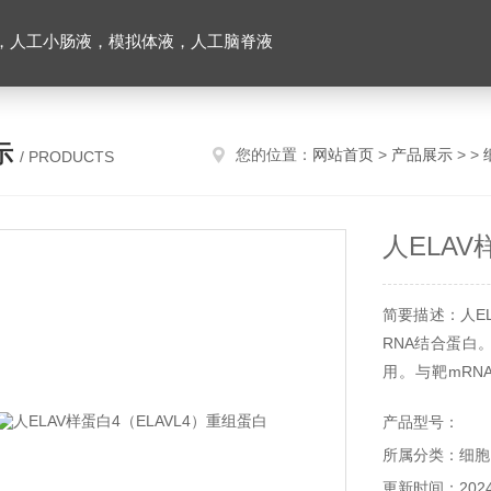
，人工小肠液，模拟体液，人工脑脊液
示
您的位置：
网站首页
>
产品展示
> >
/ PRODUCTS
人ELAV
简要描述：人EL
RNA结合蛋白
用。与靶mRN
合，包括GAP43
产品型号：
码RNA结合蛋
所属分类：细胞
通过与信使核糖核
更新时间：2024-