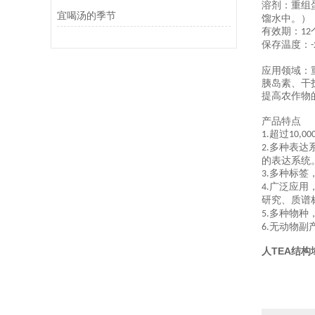
溶剂：重组
宜喝汤的季节
馏水中。）
有效期：
12
保存温度：
-
应用领域：
胰岛素、干
提高农作物
产品特点
超过
1.
10,00
多种表达
2.
的表达系统
多种标签
3.
广泛应用
4.
研究、质谱
多种物种
5.
无动物副
6.
人TEA结构