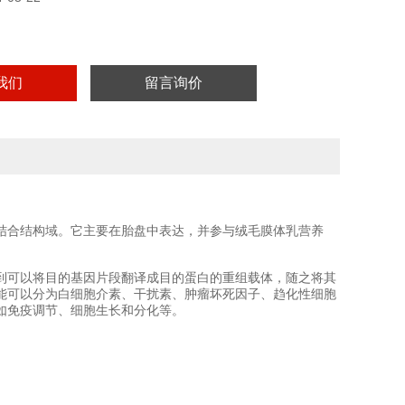
我们
留言询价
DNA结合结构域。它主要在胎盘中表达，并参与绒毛膜体乳营养
到可以将目的基因片段翻译成目的蛋白的重组载体，随之将其
能可以分为白细胞介素、干扰素、肿瘤坏死因子、趋化性细胞
如免疫调节、细胞生长和分化等。