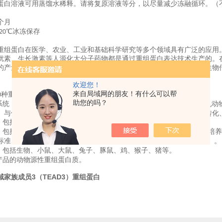
蛋白溶液可用蒸馏水稀释。请将复原溶液等分，以尽量减少冻融循环。（
个月
℃冰冻保存
20
重组蛋白在医学、农业、工业和基础科学研究等多个领域具有广泛的应用
扰素、生长激素等人源化大分子药物都是通过重组蛋白表达技术生产的。
的产量和品质。在工业领域，重组蛋白表达技术被应用于生物催化、生物
欢迎您！
来自局域网的朋友！有什么可以帮
种重组蛋白覆盖大多数基因
靶点；
0
/
助您的吗？
系统，包括大肠杆菌（
）、酵母、杆状病毒感染的昆虫细胞、哺乳动
E.coli
。与传统蛋白表达系统相比，体外大肠杆菌省略了许多过程，如质粒转化
，包括
、
、
、
等。
His
GST
Flag
MBP
，包括抗原、细胞分析、结合分析
蛋白质相互作用、细胞培养
无血清培养
/
-
标准、蛋白芯片、
控制、蛋白质结构分析（晶体
电子显微镜）。
SDS-PAGE
/
，包括生物、小鼠、大鼠、兔子、豚鼠、鸡、猴子、猪等。
产品的动物源性重组蛋白质。
域家族成员3（TEAD3）重组蛋白