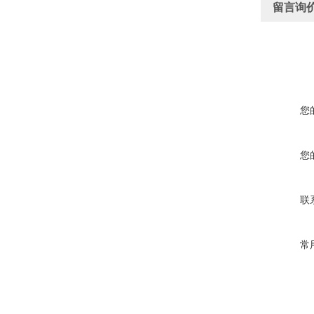
留言询
您
您
联
常