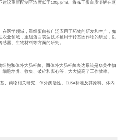
不建议重新配制至浓度低于
μ
。将冻干蛋白质溶解在蒸
100
g/ml
。在医学领域，重组蛋白被广泛应用于药物的研发和生产，如
在农业领域，重组蛋白表达技术被用于转基因作物的研发，以
传感器、生物材料等方面的研究。
物细胞和体外大肠杆菌。而体外大肠杆菌表达系统是华美生物
、细胞培养、收集、破碎和离心等，大大提高了工作效率。
基、药物相关研究、体外酶活性、
标准及其原料、体内
ELISA