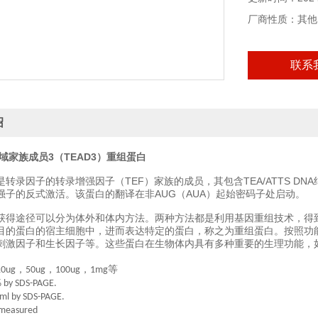
厂商性质：其他
联系
绍
域家族成员3（TEAD3）重组蛋白
是转录因子的转录增强因子（TEF）家族的成员，其包含TEA/ATTS 
增强子的反式激活。该蛋白的翻译在非AUG（AUA）起始密码子处启动。
获得途径可以分为体外和体内方法。两种方法都是利用基因重组技术，得
目的蛋白的宿主细胞中，进而表达特定的蛋白，称之为重组蛋白。按照功
刺激因子和生长因子等。这些蛋白在生物体内具有多种重要的生理功能，
，
，
，
等
10ug
50ug
100ug
1mg
 by SDS-PAGE.
l by SDS-PAGE.
 measured