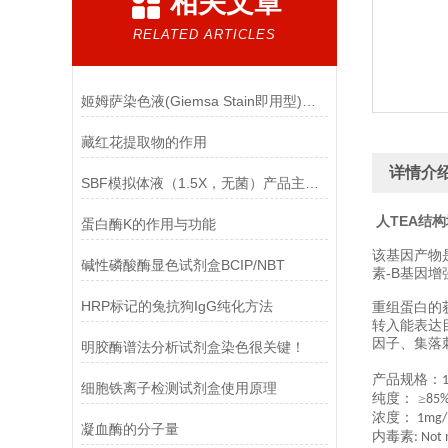
相关文章
RELATED ARTICLES
姬姆萨染色液(Giemsa Stain即用型)的注意事项
藏红花提取物的作用
详情介
SBF模拟体液（1.5X，无菌）产品主要成分
人TEA结构
蛋白酶K的作用与功能
该基因产物
碱性磷酸酶显色试剂盒BCIP/NBT
素-B基因
HRP标记的兔抗狗IgG纯化方法
重组蛋白的
转入能表达
因子、集落
明胶酶谱法分析试剂盒染色很关键！
产品规格：
细胞铁离子检测试剂盒使用原理
纯度：
≥
85%
浓度：
1mg/m
凝血酶的分子量
内毒素
: Not