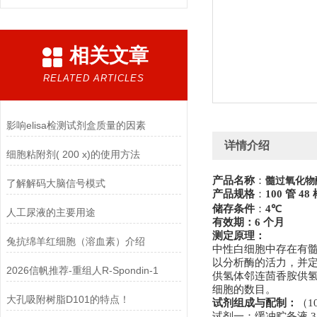
相关文章
RELATED ARTICLES
影响elisa检测试剂盒质量的因素
详情介绍
细胞粘附剂( 200 x)的使用方法
产品名称
：
髓过氧化物
了解解码大脑信号模式
产品规格
：
100
管
48
储存条件
：
4
℃
人工尿液的主要用途
有效期：6 个月
测定原理：
兔抗绵羊红细胞（溶血素）介绍
中性白细胞中存在有
以分析酶的活力，并
2026信帆推荐-重组人R-Spondin-1
供氢体邻连茴香胺供
细胞的数目。
大孔吸附树脂D101的特点！
试剂组成与配制：
（
1
试剂一：缓冲贮备液