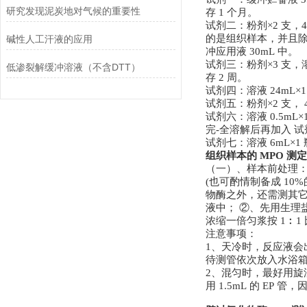
研究发现泥炭地对气候的重要性
存
1
个月。
试剂二：粉剂×
2
支，
4
的是组织样本，并且
碱性人工汗液的应用
冲应用液
30mL
中。
试剂三：粉剂×
3
支，
低渗裂解缓冲溶液（不含DTT）
存
2
周。
试剂四：溶液
24mL
×
试剂五：粉剂×
2
支，
试剂六：溶液
0.5mL
×
完-全溶解后再加入
试
试剂七：溶液
6mL
×
1
组织样本的
MPO
测定
（一）、样本前处理
(
也可酌情制备成
10%
物酶之外，还需测其
液中；
②、先用生理
浓缩一倍匀浆按
1
︰
1
注意事项：
1
、天冷时，反应液会
待测管依次放入水浴
2
、混匀时，最好用旋
用
1.5mL
的
EP
管，