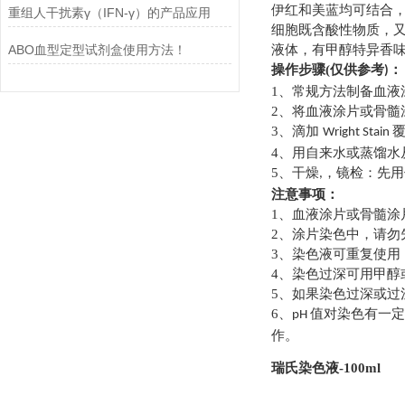
伊红和美蓝均可结合
重组人干扰素γ（IFN-γ）的产品应用
细胞既含酸性物质，又
ABO血型定型试剂盒使用方法！
液体，有甲醇特异香
操作步骤
(
仅供参考
：
)
1
、常规方法制备血液
2
、将血液涂片或骨髓
3
、滴加
Wright Stain
4
、用自来水或蒸馏水
5
、干燥
，镜检：先用
,
注意事项：
1
、血液涂片或骨髓涂
2
、涂片染色中，请勿
3
、染色液可重复使用
4
、染色过深可用甲醇
5
、如果染色过深或过
6
、
值对染色有一定
pH
作。
瑞氏染色液-100ml