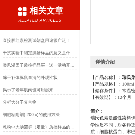
相关文章
RELATED ARTICLES
直接胆红素检测试剂盒用途很广泛！
干扰实验中测定肌酐样品的意义是什么？
详情介绍
类风湿因子质控样品买一送一活动开始啦
冻干补体豚鼠血清的外观性状
【产品名称】：
瑞氏
【产品规格】：
1
揭示了老年肌肉也可用起来
【储存条件】：常温
【有效期】：
12
个月
分析大分子复合物
简介：
细胞粘附剂( 200 x)的使用方法
瑞氏色素是酸性染料
学性质不同，对各种
乳粉中大肠菌群（定量）质控样品的使用说明
质；细胞核蛋白、淋