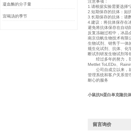
注意事项：
凝血酶的分子量
1.请根据实验需要选
2.短期保存的抗体：如
宜喝汤的季节
3.长期保存的抗体：请
4.建议：将抗体保存在
避免将抗体保存在自动
反复冻融过程中，冰晶
南京信帆生物技术有限
生物试剂、销售于一体
规生化试剂、抗体、化
断试剂研发生物试剂等
经过多年的努力，我们先后经销
Mettlet ToLEDo、Rai
公司自成立以来，就非
管理系统和客户关系管
耐心的服务
小鼠抗N蛋白单克隆抗
留言询价