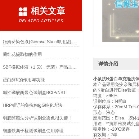
相关文章
RELATED ARTICLES
姬姆萨染色液(Giemsa Stain即用型)的注意事项
藏红花提取物的作用
详情介绍
SBF模拟体液（1.5X，无菌）产品主要成分
小鼠抗N蛋白单克隆抗
蛋白酶K的作用与功能
本产品采用免疫亲和层析
的N蛋白进行Elisa验证
碱性磷酸酶显色试剂盒BCIP/NBT
纯度：≥95%
识别位点：N蛋白
HRP标记的兔抗狗IgG纯化方法
保存体系：20mM Tris-
形态：液态
明胶酶谱法分析试剂盒染色很关键！
应用范围：Elisa、胶
用途：**抗原检测试剂
稳定性：-20℃保存
细胞铁离子检测试剂盒使用原理
有效期：2年