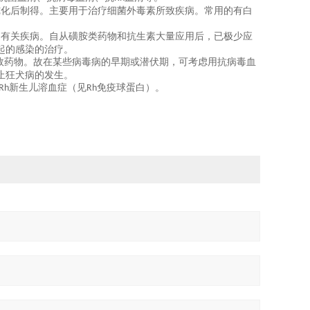
纯化后制得。主要用于治疗细菌外毒素所致疾病。常用的有白
疗有关疾病。自从磺胺类药物和抗生素大量应用后，已极少应
起的感染的治疗。
效药物。故在某些病毒病的早期或潜伏期，可考虑用抗病毒血
止狂犬病的发生。
新生儿溶血症（见
免疫球蛋白）。
Rh
Rh