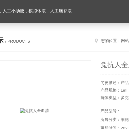
，人工小肠液，模拟体液，人工脑脊液
示
您的位置：
网站
/ PRODUCTS
兔抗人全
简要描述：产品
产品规格：1ml
抗体类型：多克
储存条件：具体
产品型号：
有效期：一年
所属分类：细胞
信帆生物提供
务！
更新时间：2023-