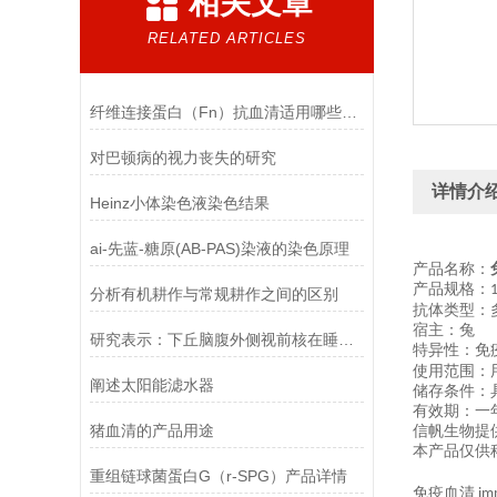
相关文章
RELATED ARTICLES
纤维连接蛋白（Fn）抗血清适用哪些实验
对巴顿病的视力丧失的研究
详情介
Heinz小体染色液染色结果
ai-先蓝-糖原(AB-PAS)染液的染色原理
产品名称：
产品规格：
分析有机耕作与常规耕作之间的区别
抗体类型：
宿主：兔
研究表示：下丘脑腹外侧视前核在睡眠中其中至关重要的作用
特异性：免
使用范围：
阐述太阳能滤水器
储存条件：
有效期：一
猪血清的产品用途
信帆生物提
本产品仅供
重组链球菌蛋白G（r-SPG）产品详情
免疫血清
im