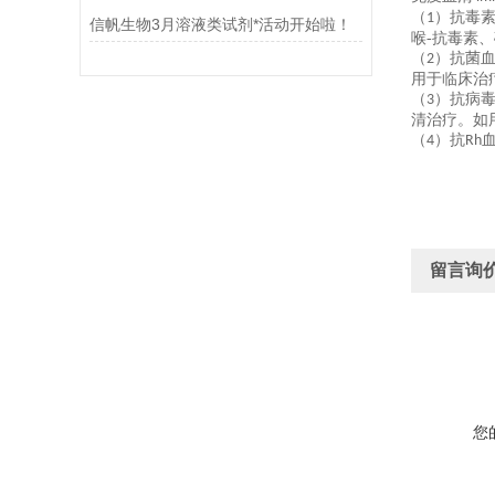
（
）抗毒
1
信帆生物3月溶液类试剂*活动开始啦！
喉-抗毒素
（
）抗菌
2
用于临床治
（
）抗病
3
清治疗。如
（
）抗
4
Rh
留言询
您