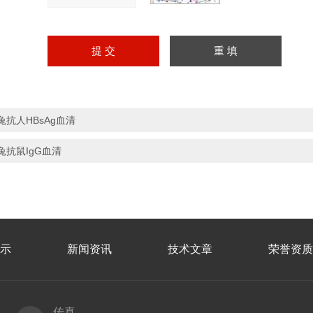
兔抗人HBsAg血清
兔抗鼠IgG血清
示
新闻资讯
技术文章
荣誉资质
传真