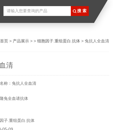
首页
>
产品展示
> >
细胞因子.重组蛋白.抗体
> 兔抗人全血清
血清
名称：兔抗人全血清
隆兔全血请抗体
以瓶身标签为准
因子.重组蛋白.抗体
各类抗体，更多产品信息欢迎致电咨询，我们将竭诚为您服
05-09