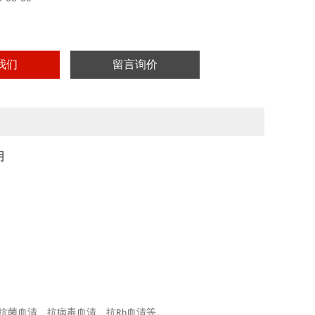
实验用，不做其它用途！
我们
留言询价
明
抗菌血清、抗病毒血清、抗
血清等。
Rh