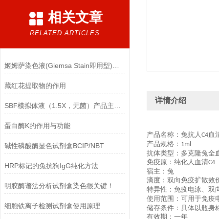
相关文章
RELATED ARTICLES
姬姆萨染色液(Giemsa Stain即用型)的注意事项
藏红花提取物的作用
详情介绍
SBF模拟体液（1.5X，无菌）产品主要成分
蛋白酶K的作用与功能
产品名称：兔抗人
血
C4
产品规格：
1ml
碱性磷酸酶显色试剂盒BCIP/NBT
抗体类型：多克隆兔全
免疫原：纯化人血清
C4
HRP标记的兔抗狗IgG纯化方法
宿主：兔
滴度：双向免疫扩散效
明胶酶谱法分析试剂盒染色很关键！
特异性：免疫电泳、双
使用范围：可用于免疫
细胞铁离子检测试剂盒使用原理
储存条件：具体以瓶身
有效期：一年