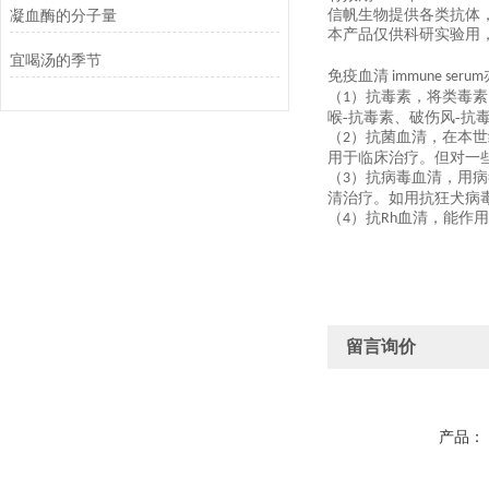
凝血酶的分子量
信帆生物提供各类抗体
本产品仅供科研实验用
宜喝汤的季节
免疫血清
immune serum
（
）抗毒素，将类毒素
1
喉-抗毒素、破伤风-抗
（
）抗菌血清，在本世
2
用于临床治疗。但对一
（
）抗病毒血清，用病
3
清治疗。如用抗狂犬病
（
）抗
血清，能作用
4
Rh
留言询价
产品：