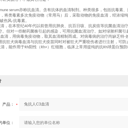
亦称抗血清。含有抗体的血清制剂。种类很多，包括抗毒素、
mune serum
素，将类毒素多次免疫动物（常用马）后，采取动物的免疫血清，经浓缩
、破伤风-抗毒素。
血清，在本世纪
年代以前曾用抗肺炎、抗百日咳、抗炭疽等抗菌血清治
40
疗。但对一些耐药菌株引起的感染，可用抗菌血清治疗。如对绿脓杆菌引
毒血清，用病毒免疫动物，取其血清精制而成。对病毒病的治疗尚缺乏特-
用抗狂犬病毒血清与抗狂犬疫苗同时对被狂犬严重咬伤者进行注射，可防
血清，能作用于
阳性（
）红细胞，临床上常用提纯的抗
球蛋白预防
Rh
Rh+
Rh
价
产品：
的单位：