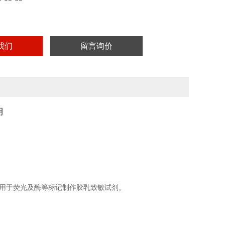
实验用，不做其它用途！
我们
留言询价
明
用于荧光及酶等标记制作胶乳致敏试剂。