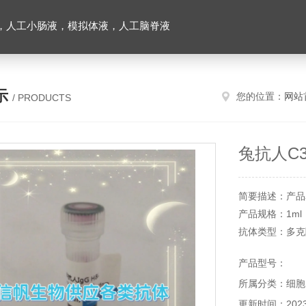
，人工小肠液，模拟体液，人工脑脊液
示
您的位置：
网站
/ PRODUCTS
兔抗人C
简要描述：产品
产品规格：1ml
抗体类型：多克
储存条件：具体
产品型号：
有效期：一年
所属分类：细胞
信帆生物提供
务！
更新时间：2023-