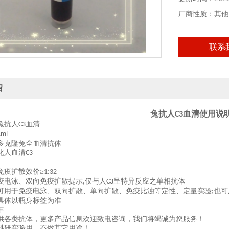
本产品仅供科研
厂商性质：其他
联系
绍
兔抗人
血清使用说
C3
兔抗人
血清
C3
1ml
多克隆兔全血清抗体
化人血清
C3
免疫扩散效价
≥
1:32
疫电泳、双向免疫扩散提示
仅与人
呈特异反应之单相抗体
,
C3
可用于免疫电泳、双向扩散、单向扩散、免疫比浊等定性、定量实验
也可
;
具体以瓶身标签为准
年
供各类抗体，更多产品信息欢迎致电咨询，我们将竭诚为您服务！
科研实验用，不做其它用途！