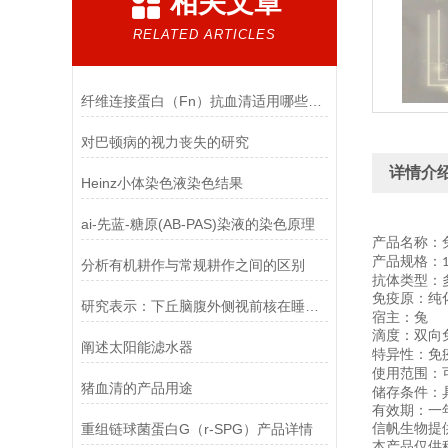
相关文章
RELATED ARTICLES
纤维连接蛋白（Fn）抗血清适用哪些实验
对巴顿病的视力丧失的研究
详情介
Heinz小体染色液染色结果
ai-先蓝-糖原(AB-PAS)染液的染色原理
产品名称：
产品规格：
分析有机耕作与常规耕作之间的区别
抗体类型：
免疫原：纯
研究表示：下丘脑腹外侧视前核在睡眠中其中至关重要的作用
宿主：兔
滴度：双向
阐述太阳能滤水器
特异性：免
使用范围：
猪血清的产品用途
储存条件：
有效期：一
重组链球菌蛋白G（r-SPG）产品详情
信帆生物提
本产品仅供