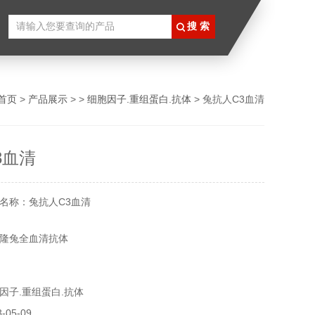
首页
>
产品展示
> >
细胞因子.重组蛋白.抗体
> 兔抗人C3血清
3血清
名称：兔抗人C3血清
隆兔全血清抗体
以瓶身标签为准
因子.重组蛋白.抗体
各类抗体，更多产品信息欢迎致电咨询，我们将竭诚为您服
05-09