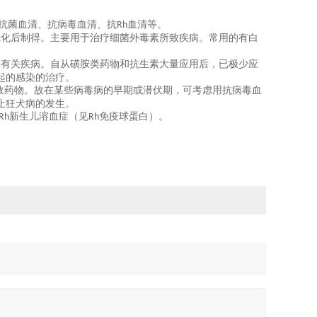
抗菌血清、抗病毒血清、抗
血清等。
Rh
纯化后制得。主要用于治疗细菌外毒素所致疾病。常用的有白
疗有关疾病。自从磺胺类药物和抗生素大量应用后，已极少应
起的感染的治疗。
效药物。故在某些病毒病的早期或潜伏期，可考虑用抗病毒血
止狂犬病的发生。
新生儿溶血症（见
免疫球蛋白）。
Rh
Rh