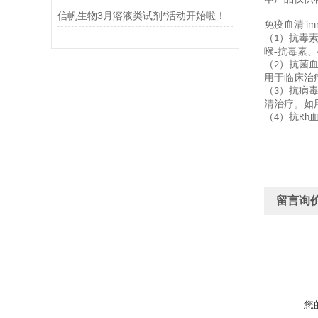
信帆生物3月溶液类试剂*活动开始啦！
免疫血清
im
（
）抗毒
1
喉-抗毒素
（
）抗菌
2
用于临床治
（
）抗病
3
清治疗。如
（
）抗
4
Rh
留言询
您