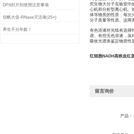
究生物大分子实验室中的
DPX封片剂使用注意事项
心机和分析型离心机。
体等物质的性质，每次
信帆大促-RNase灭活液(25×)
分子质量等性质。这两
养生不分年龄！
有色溶液对光线有选择
谱。有些无色溶液，虽对
吸收光谱来鉴定物质性质及
红细胞NADH高铁血红
留言询价
产品：