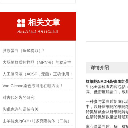
相关文章
RELATED ARTICLES
胶原蛋白（鱼鳞提取）*
大肠菌群质控样品（MPN法）的稳定性
详情介绍
人工脑脊液（ACSF，无菌）正确使用！
红细胞NADH高铁血红
Van Gieson染色液可用在哪方面！
生化全套检查内容包括
高、低密度脂蛋白，载
对古代牙齿的研究
一种参与蛋白质新陈代谢
中，以肝脏细胞的细胞
失眠也许与遗传有关
转氨酶就会从肝细胞释
血清转氨酶数量是肝脏
山羊抗兔IgG(H+L)多克隆抗体（二抗）
离心是蛋白质、酶、核