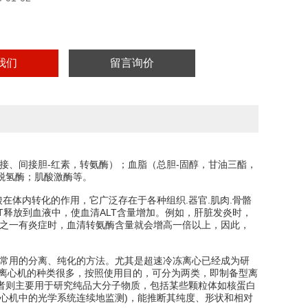
我们
留言询价
接、间接胆-红素，转氨酶）；血脂（总胆-固醇，甘油三酯，
脱氢酶；肌酸激酶等。
在体内转化的作用，它广泛存在于各种组织.器官.肌肉.骨骼
T释放到血液中，使血清ALT含量增加。例如，肝脏发炎时，
分之一有炎症时，血清转氨酶含量就会增高一倍以上，因此，
中常用的分离、纯化的方法。尤其是超速冷冻离心已经成为研
装置。离心机的种类很多，按照使用目的，可分为两类，即制备型离
者则主要用于研究纯品大分子物质，包括某些颗粒体如核蛋白
心机中的光学系统连续地监测)，能推断其纯度、形状和相对