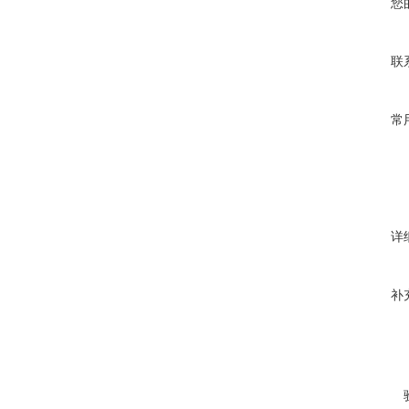
您
联
常
详
补