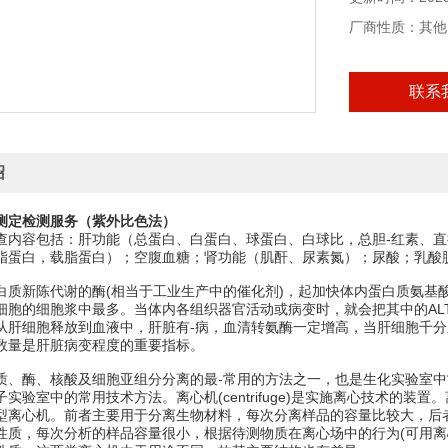
厂商性质：其他
联系
绍
测定检测服务（紫外比色法）
查内容包括：肝功能（总蛋白、白蛋白、球蛋白、白球比，总胆-红素、直
脂蛋白，载脂蛋白）；空腹血糖；肾功能（肌酐、尿素氮）；尿酸；乳酸
白质新陈代谢的酶(相当于工业生产中的催化剂)，起加快体内蛋白质氨基酸
细胞的细胞浆中最多。当体内各组织器官活动或病变时，就会把其中的AL
从肝细胞释放到血液中，肝脏有-病，血清转氨酶一定增高，当肝细胞千
数量是肝脏病变程度的重要指标。
质、酶、核酸及细胞亚组分分离的最-常用的方法之一，也是生化实验室
实验室中的常用技术方法。离心机(centrifuge)是实施离心技术的
型离心机。前者主要用于分离生物材料，每次分离样品的容量比较大，后
性质，每次分析的样品容量很小，根据待测物质在离心场中的行为(可用离