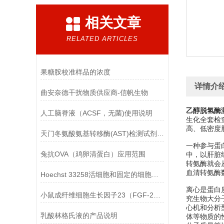
相关文章
RELATED ARTICLES
果糖胺校准样品的浓度
详情介
曲安奈德干扰物质供应商-信帆生物
乙醇脱氢酶
人工脑脊液（ACSF，无菌)使用说明
生化全套检
高、低密度
天门冬氨酸氨基转移酶(AST)检测试剂盒(赖氏微板法)的参考范围
一种参与蛋
兔抗OVA（鸡卵清蛋白）应用范围
中，以肝脏
转氨酶就会
血清转氨酶
Hoechst 33258活细胞和固定的细胞均可标记
离心是蛋白
小鼠成纤维细胞生长因子23（FGF-23）ELISA检测试剂盒的保存方法
究生物大分子
心机和分析
乳酸林格氏液的产品说明
体等物质的