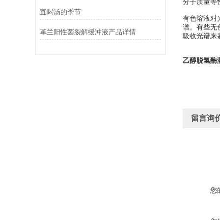
分子质量等
宜喝汤的季节
有色溶液对
谱。有些无
革兰阳性菌裂解缓冲液产品详情
吸收光谱来鉴
乙醇脱氢酶
留言询
您