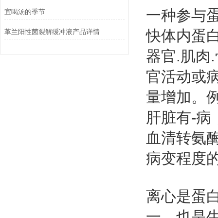
一种参与蛋
宜喝汤的季节
快体内蛋
革兰阳性菌裂解缓冲液产品详情
器官.肌肉
官活动或病
量增加。
肝脏有-
血清转氨
病变程度
离心是蛋
一，也是