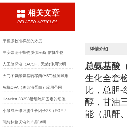
相关文章
RELATED ARTICLES
果糖胺校准样品的浓度
详情介绍
曲安奈德干扰物质供应商-信帆生物
总氨基酸（
人工脑脊液（ACSF，无菌)使用说明
生化全套
天门冬氨酸氨基转移酶(AST)检测试剂盒(赖氏微板法)的参考范围
兔抗OVA（鸡卵清蛋白）应用范围
比，总胆-
Hoechst 33258活细胞和固定的细胞均可标记
醇，甘油
小鼠成纤维细胞生长因子23（FGF-23）ELISA检测试剂盒的保存方法
能（肌酐
乳酸林格氏液的产品说明