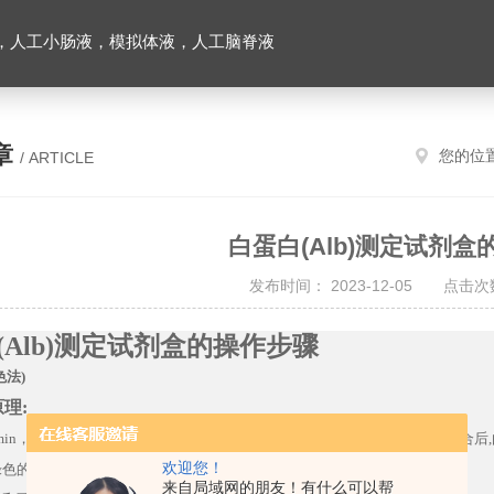
，人工小肠液，模拟体液，人工脑脊液
章
您的位
/ ARTICLE
白蛋白(Alb)测定试剂
发布时间： 2023-12-05 点击次数
(Alb)
测定试剂盒的操作步骤
色法
)
原理
:
min
，
Alb)
pH4.0
左右
,
溴甲酚绿与白蛋白结合后
,
具有与阴离子染料结合的特性，在
欢迎您！
绿色的深浅与白蛋白浓度成正比。
来自局域网的朋友！有什么可以帮