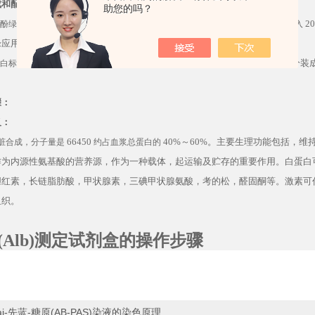
成和配制：（
100
管
/96
样）
助您的吗？
50mL×1
瓶，
4
℃保存，使用时请按
1:4
50mL
2
酚绿贮备液
加入双蒸水（如
加入
绿应用液。
0.3mL×1
支
(
浓度见标签
)
，
-20
℃保存。（如分几次测定，可将其分装
白标准品
骤：
义：
66450
40%
～
60%
。主要生理功能包括，维
脏合成，分子量是
约占血浆总蛋白的
作为内源性氨基酸的营养源，作为一种载体，起运输及贮存的重要作用。白蛋白
胆红素，长链脂肪酸，甲状腺素，三碘甲状腺氨酸，考的松，醛固酮等。激素可
组织。
(Alb)
测定试剂盒的操作步骤
ai-先蓝-糖原(AB-PAS)染液的染色原理