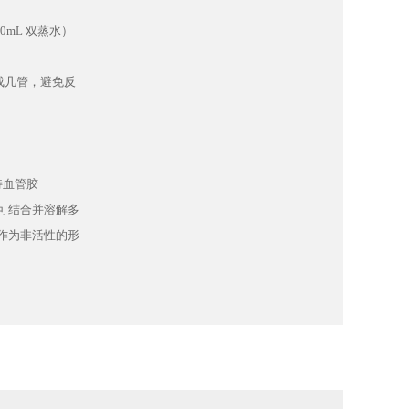
00mL
双蒸水）
成几管，避免反
持血管胶
可结合并溶解多
作为非活性的形