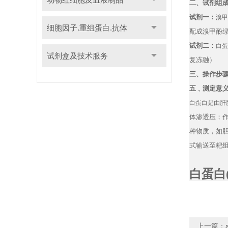
二、试剂组
试剂一：
溴甲
细胞因子.重组蛋白.抗体
配成溴甲酚
试剂二：
白蛋
试剂盒及技术服务
复冻融）
三、操作步
五﹑测定意
白蛋白是由肝
体渗透压；
种物质，如
式输送至耙
白蛋白
上一篇：