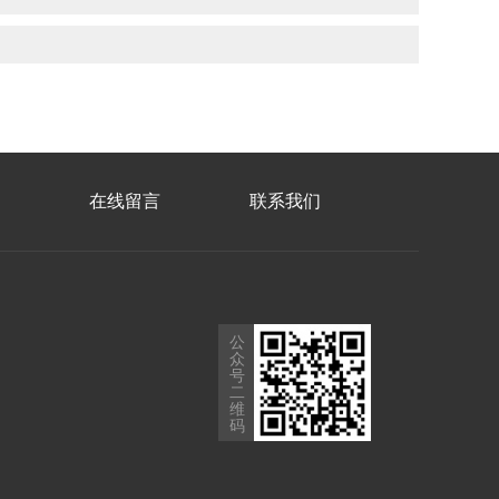
在线留言
联系我们
公
众
号
二
维
码