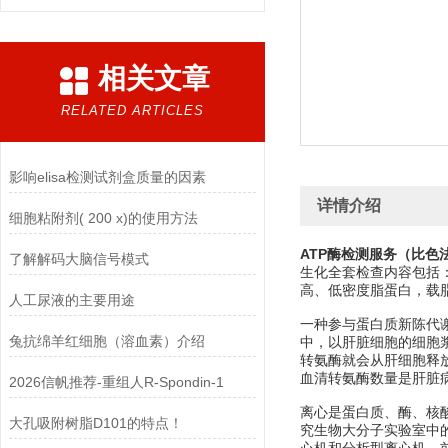
相关文章
RELATED ARTICLES
影响elisa检测试剂盒质量的因素
详情介绍
细胞粘附剂( 200 x)的使用方法
ATP酶检测服务（比色
了解解码大脑信号模式
生化全套检查内容包括
高、低密度脂蛋白，载
人工尿液的主要用途
一种参与蛋白质新陈代谢
兔抗绵羊红细胞（溶血素）介绍
中，以肝脏细胞的细胞
转氨酶就会从肝细胞释
血清转氨酶数量是肝脏
2026信帆推荐-重组人R-Spondin-1
离心是蛋白质、酶、核
大孔吸附树脂D101的特点！
究生物大分子实验室中的