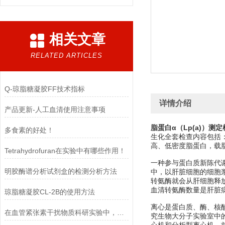
相关文章
RELATED ARTICLES
Q-琼脂糖凝胶FF技术指标
详情介绍
产品更新-人工血清使用注意事项
脂蛋白α（Lp(a)）测
多食素的好处！
生化全套检查内容包括
高、低密度脂蛋白，载
Tetrahydrofuran在实验中有哪些作用！
一种参与蛋白质新陈代谢
明胶酶谱分析试剂盒的检测分析方法
中，以肝脏细胞的细胞
转氨酶就会从肝细胞释
血清转氨酶数量是肝脏
琼脂糖凝胶CL-2B的使用方法
离心是蛋白质、酶、核
在血管紧张素干扰物质科研实验中，需要注意的事项
究生物大分子实验室中的