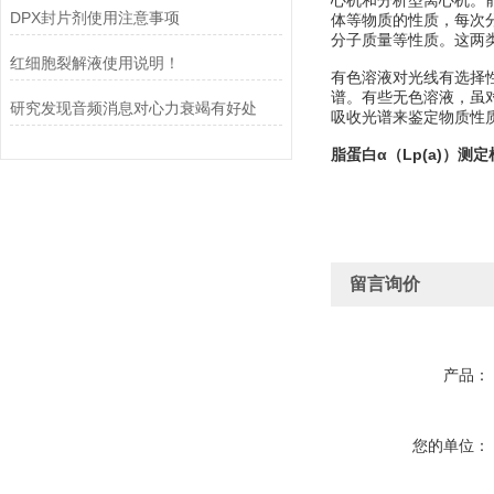
心机和分析型离心机。
DPX封片剂使用注意事项
体等物质的性质，每次
分子质量等性质。这两
红细胞裂解液使用说明！
有色溶液对光线有选择
谱。有些无色溶液，虽对
研究发现音频消息对心力衰竭有好处
吸收光谱来鉴定物质性质及
脂蛋白α（Lp(a)）测
留言询价
产品：
您的单位：