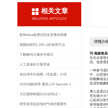
相关文章
RELATED ARTICLES
影响elisa检测试剂盒质量的因素
详情介
细胞粘附剂( 200 x)的使用方法
丙-氨酸氨
了解解码大脑信号模式
生化全套检
高、低密度
人工尿液的主要用途
一种参与蛋
兔抗绵羊红细胞（溶血素）介绍
中，以肝脏
转氨酶就会
血清转氨酶
2026信帆推荐-重组人R-Spondin-1
离心是蛋白
大孔吸附树脂D101的特点！
究生物大分子
心机和分析
研究发现泥炭地对气候的重要性
体等物质的