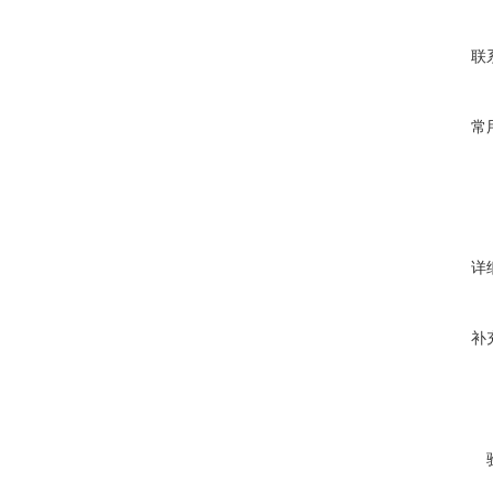
联
常
详
补