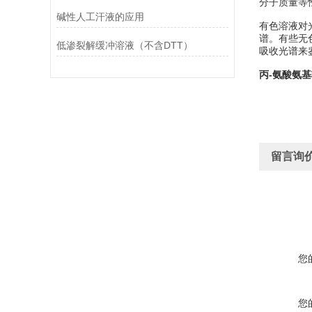
分子质量等
碱性人工汗液的应用
有色溶液对
谱。有些无
低渗裂解缓冲溶液（不含DTT）
吸收光谱来鉴
丙-氨酸氨
留言询
您
您