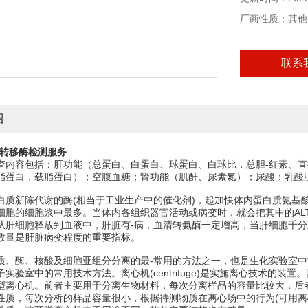
厂商性质：其他
联系
绍
基转移酶检测服务
查内容包括：肝功能（总蛋白、白蛋白、球蛋白、白球比，总胆-红素、直
脂蛋白，载脂蛋白）；空腹血糖；肾功能（肌酐、尿素氮）；尿酸；乳酸
白质新陈代谢的酶(相当于工业生产中的催化剂)，起加快体内蛋白质氨基酸
细胞的细胞浆中最多。当体内各组织器官活动或病变时，就会把其中的AL
从肝细胞释放到血液中，肝脏有-病，血清转氨酶一定增高，当肝细胞千
数量是肝脏病变程度的重要指标。
质、酶、核酸及细胞亚组分分离的最-常用的方法之一，也是生化实验室
实验室中的常用技术方法。离心机(centrifuge)是实施离心技术的
型离心机。前者主要用于分离生物材料，每次分离样品的容量比较大，后
性质，每次分析的样品容量很小，根据待测物质在离心场中的行为(可用离