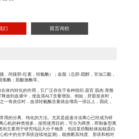
我们
留言询价
接、间接胆-红素，转氨酶）；血脂（总胆-固醇，甘油三酯，
脱氢酶；肌酸激酶等。
在体内转化的作用，它广泛存在于各种组织.器官.肌肉.骨骼
T释放到血液中，使血清ALT含量增加。例如，肝脏发炎时，
分之一有炎症时，血清转氨酶含量就会增高一倍以上，因此，
中常用的分离、纯化的方法。尤其是超速冷冻离心已经成为研
装置。离心机的种类很多，按照使用目的，可分为两类，即制备型离
者则主要用于研究纯品大分子物质，包括某些颗粒体如核蛋白
心机中的光学系统连续地监测)，能推断其纯度、形状和相对