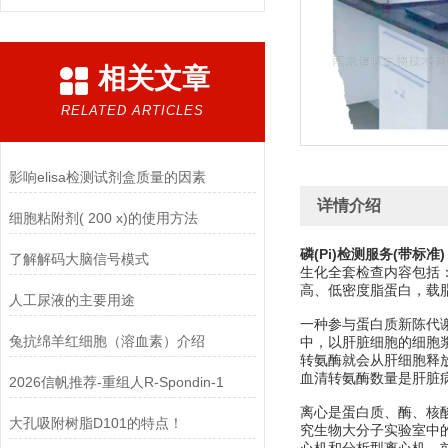
相关文章
RELATED ARTICLES
影响elisa检测试剂盒质量的因素
详情介绍
细胞粘附剂( 200 x)的使用方法
磷(Pi)检测服务(带标准)
了解解码大脑信号模式
生化全套检查内容包括
高、低密度脂蛋白，载
人工尿液的主要用途
一种参与蛋白质新陈代谢
兔抗绵羊红细胞（溶血素）介绍
中，以肝脏细胞的细胞
转氨酶就会从肝细胞释
血清转氨酶数量是肝脏
2026信帆推荐-重组人R-Spondin-1
离心是蛋白质、酶、核
大孔吸附树脂D101的特点！
究生物大分子实验室中的