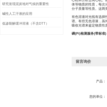
心机和分析型离心机。
研究发现泥炭地对气候的重要性
体等物质的性质，每次
分子质量等性质。这两
碱性人工汗液的应用
有色溶液对光线有选择
谱。有些无色溶液，虽对
低渗裂解缓冲溶液（不含DTT）
吸收光谱来鉴定物质性质及
磷(Pi)检测服务(带标准)
留言询价
产品：
您的单位：