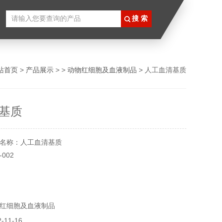
站首页
>
产品展示
> >
动物红细胞及血液制品
> 人工血清基质
基质
名称：人工血清基质
002
℃
实验用，不做其它用途！
红细胞及血液制品
11-16