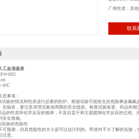
厂商性质：其他
联系
绍
人工血清基质
H-002
ml
~8℃
注意事项：
根据试验的情况和性质进行必要的防护。根据试验可能发生的危险事故佩戴
。实验前，要注意清理试验场周围的安全隐患。检查试验装置、药品和相
学药品的性质和化学反应的规律，不盲目蛮干和主观臆测化学反应的过程。
的安全措施。
计到实验的危险性
不可预测，但其危险性的大小是可以估计到的。即使对不大了解的实验，
分注意。