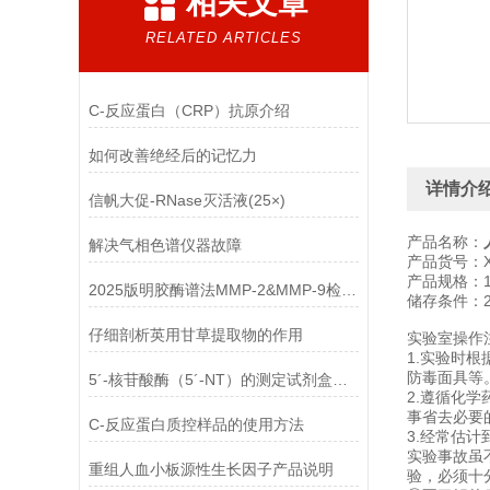
相关文章
RELATED ARTICLES
C-反应蛋白（CRP）抗原介绍
如何改善绝经后的记忆力
详情介
信帆大促-RNase灭活液(25×)
产品名称：
解决气相色谱仪器故障
产品货号：XF
产品规格：1
2025版明胶酶谱法MMP-2&MMP-9检测试剂盒介绍
储存条件：2
仔细剖析英用甘草提取物的作用
实验室操作
1.实验时
防毒面具等
5´-核苷酸酶（5´-NT）的测定试剂盒的注意点
2.遵循化
事省去必要
C-反应蛋白质控样品的使用方法
3.经常估
实验事故虽
重组人血小板源性生长因子产品说明
验，必须十