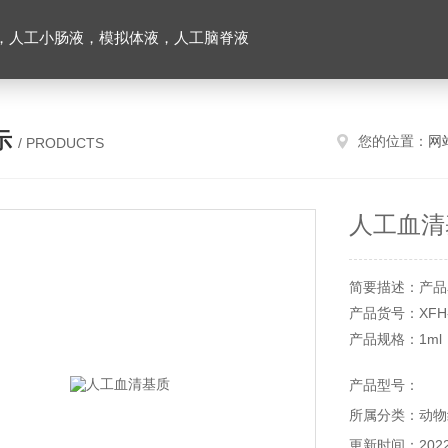
，人工小肠液，模拟体液，人工脑脊液
示
您的位置：
网
/ PRODUCTS
人工血清
简要描述：产品
产品货号：XFH-
产品规格：1ml
储存条件：2~8
产品型号：
本产品仅供科研
所属分类：动物
更新时间：2022-