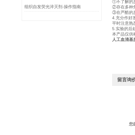
①不了解的
组织自发荧光淬灭剂-操作指南
②存在多种
③在严酷的
4.充分作
平时注意熟
5.实验的
本产品仅供
人工血清基
留言询
您