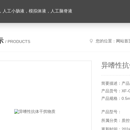
，人工小肠液，模拟体液，人工脑脊液
示
您的位置：
网站首
/ PRODUCTS
异嗜性抗
简要描述：产品
产品货号：XF-G
产品规格：0.5m
浓度：1/100
产品型号：
储存条件：冰冻
所属分类：质控
有效期：12个
本产品仅供科研
更新时间：2024-