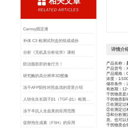
相关文章
RELATED ARTICLES
Carnoy固定液
补体 C3 检测试剂盒的组成成份
详情介
分析《无机及分析化学》课程
产品名称：
防治脂肪肝的食疗方！
产品货号：XF
产品规格：0.
研究酶的高分辨率3D图像
浓度：1/10
储存条件：
冻干AFP阳性对照血清的背景介绍
有效期：12
干扰物质是
人转化生长因子β1（TGF-β1）检测试剂盒(ELISA方法) 的正确使用方法
干扰物质影
①在测定过
②在测定过
冻干羊抗人全血浆的应用范围
③和分析测
质。也可以
促卵泡生成素（FSH）的应用
干扰物质会