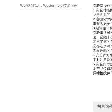
WB实验代测，Western Blot技术服务
实验室操作
1.实验时
防毒面具等
2.遵循化
事省去必要
3.经常估
实验事故虽
验，必须十
①不了解的
②存在多种
③在严酷的
4.充分作
平时注意熟
5.实验的
本产品仅供
异嗜性抗体
留言询