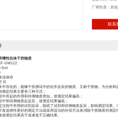
厂商性质：其他
联系
绍
异嗜性抗体干扰物质
-GW122
5ml
0
冰冻保存
个月
水中存在的，能够干扰测试中的化学反应的物质。又称干扰物。为分析样
响测定结果主要有三种方式：
程中所起的作用和待测物质类似，使测定结果偏高；
程中和待测物质起反应，使测定结果偏低；
定过程中所用的试剂反应，阻碍了试剂和待测物质反应，影响测定结果。
开发选择性更好的测定方法或采用适当的补偿方法来消除干扰物质对测定
致使测定结果高于或者低于正确结果。