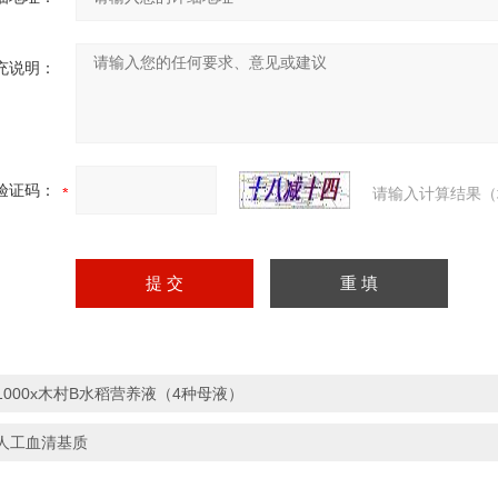
充说明：
验证码：
请输入计算结果（
1000x木村B水稻营养液（4种母液）
人工血清基质