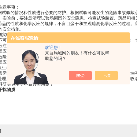
注意事项：
根据试验的情况和性质进行必要的防护。根据试验可能发生的危险事故佩戴
。实验前，要注意清理试验场周围的安全隐患。检查试验装置、药品和相
学药品的性质和化学反应的规律，不盲目蛮干和主观臆测化学反应的过程。
的安全措施。
计到实验的危险性
不可预测，但其危险性的大小是可以估计到的。即使对不大了解的实验，
分注意。
欢迎您！
反应及操作;
来自局域网的朋友！有什么可以帮
危险性的实验(如发生火灾、毒气等);
助您的吗？
反应条件(如高温、高压等)下进行的实验。
好发生事故时的预防措施并加以检查。
悉需要关闭的主要龙头、电气开关，灭火器的位置及操作方法，避免发生
后处理。实验的后处理工作，亦属实验过程的组成部份。特别不可忽略回收
科研实验用，不做其它用途！
干扰物质
价