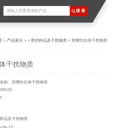
页
>
产品展示
> >
质控样品及干扰物质
> 异嗜性抗体干扰物质
体干扰物质
名称：异嗜性抗体干扰物质
W122
l
保存
样品及干扰物质
月
实验用，不做其它用途！
06-13