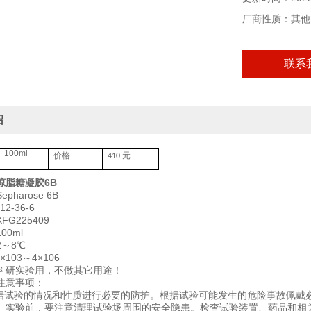
厂商性质：其他
联系
绍
100ml
价格
元
410
琼脂糖凝胶6B
harose 6B
2-36-6
G225409
00ml
～8℃
×103～4×106
科研实验用，不做其它用途！
注意事项：
根据试验的情况和性质进行必要的防护。根据试验可能发生的危险事故佩戴
。实验前，要注意清理试验场周围的安全隐患。检查试验装置、药品和相