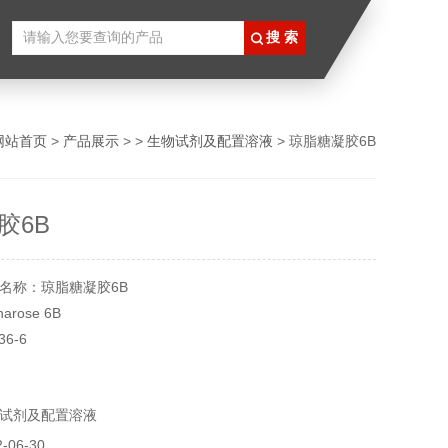
网站首页
>
产品展示
> >
生物试剂及配置溶液
> 琼脂糖凝胶6B
胶6B
名称：琼脂糖凝胶6B
rose 6B
36-6
25409
l
试剂及配置溶液
8℃
实验用，不做其它用途！
06-30