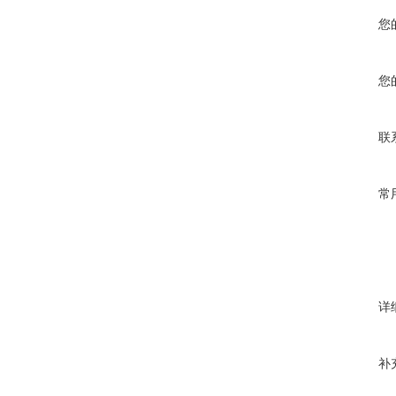
您
您
联
常
详
补