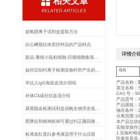
相关文章
RELATED ARTICLES
超氧阴离子试剂盒提取方法
抗心磷脂抗体质控样品的产品特点
详情介
新品-重组小鼠粒细胞-巨噬细胞集落刺激因子使用指南
如何识别钙离子检测实验时所产生的干扰物质
规格
产品名称：
羊抗人IgG免疫血清介绍啦
英文名称：Sep
CAS 号：901
补体C4成分抗血清介绍
产品货号：XF
产品规格：1
尿粪隐血检测试剂盒信帆生物历史低，*！
储存条件：2
分离范围:10
肥胖症和精神疾病可通过纠正脑回路解决
本产品仅供
实验室操作
1.实验时
标准血红蛋白参考液适用于什么仪器
防毒面具等