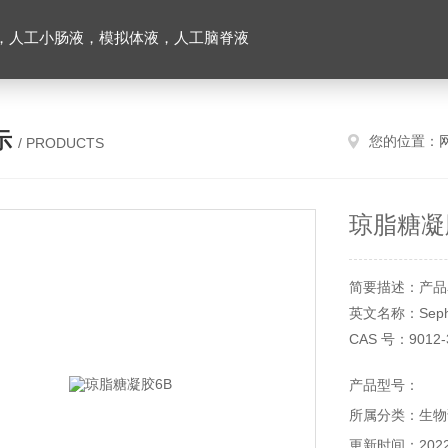
，人工小肠液，模拟体液，人工脑脊液
示
您的位置：
/ PRODUCTS
琼脂糖凝
简要描述：产品
英文名称：Sepha
CAS 号：9012-
产品货号：XFG2
产品型号：
产品规格：100m
所属分类：生物
储存条件：2～
本产品仅供科研
更新时间：2022-