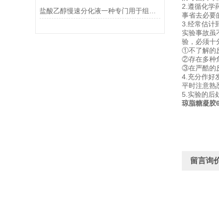
2.遵循化
盐酸乙醇慢速分化液一种专门用于组织学染色的试剂
事省去必要
3.经常估
实验事故虽
验，必须十
①不了解的
②存在多种
③在严酷的
4.充分作
平时注意熟
5.实验的
琼脂糖凝胶6
留言询