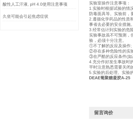
实验室操作注意事项：
酸性人工汗液, pH 4.0使用注意事项
1.实验时根据试验的
防毒面具等。实验前，
久坐可能会引起焦虑症状
2.遵循化学药品的性
事省去必要的安全措施
3.经常估计到实验的危
实验事故虽不可预测，
验，必须十分注意。
①不了解的反应及操作;
②存在多种危险性的实验
③在严酷的反应条件(如
4.充分作好发生事故时
平时注意熟悉需要关闭
5.实验的后处理。实
DEAE葡聚糖凝胶A-25
留言询价