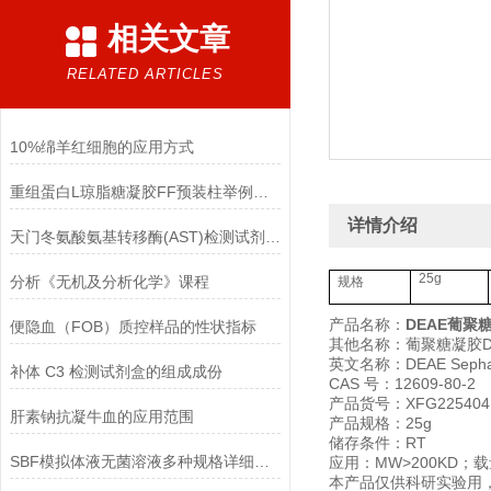
相关文章
RELATED ARTICLES
10%绵羊红细胞的应用方式
重组蛋白L琼脂糖凝胶FF预装柱举例使用
详情介绍
天门冬氨酸氨基转移酶(AST)检测试剂盒(赖氏微板法)的参考范围
25g
分析《无机及分析化学》课程
规格
产品名称：
DEAE葡聚糖
便隐血（FOB）质控样品的性状指标
其他名称：葡聚糖凝胶DE
英文名称：DEAE Sephad
补体 C3 检测试剂盒的组成成份
CAS 号：12609-80-2
产品货号：XFG225404
肝素钠抗凝牛血的应用范围
产品规格：25g
储存条件：RT
SBF模拟体液无菌溶液多种规格详细说明
应用：MW>200KD；载量
本产品仅供科研实验用