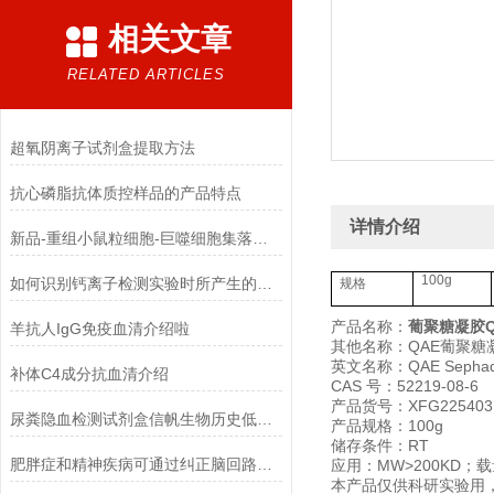
相关文章
RELATED ARTICLES
超氧阴离子试剂盒提取方法
抗心磷脂抗体质控样品的产品特点
详情介绍
新品-重组小鼠粒细胞-巨噬细胞集落刺激因子使用指南
100g
如何识别钙离子检测实验时所产生的干扰物质
规格
产品名称：
葡聚糖凝胶QA
羊抗人IgG免疫血清介绍啦
其他名称：QAE葡聚糖凝
英文名称：QAE Sephade
补体C4成分抗血清介绍
CAS 号：52219-08-6
产品货号：XFG225403
尿粪隐血检测试剂盒信帆生物历史低，*！
产品规格：100g
储存条件：RT
肥胖症和精神疾病可通过纠正脑回路解决
应用：MW>200KD；载量2
本产品仅供科研实验用