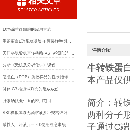
相关文章
RELATED ARTICLES
10%绵羊红细胞的应用方式
重组蛋白L琼脂糖凝胶FF预装柱举例使用
详情介绍
天门冬氨酸氨基转移酶(AST)检测试剂盒(赖氏微板法)的参考范围
分析《无机及分析化学》课程
牛转铁蛋白Tr
便隐血（FOB）质控样品的性状指标
本产品仅
补体 C3 检测试剂盒的组成成份
简介：转
肝素钠抗凝牛血的应用范围
两种分子形
SBF模拟体液无菌溶液多种规格详细说明
子通过C
酸性人工汗液, pH 4.0使用注意事项