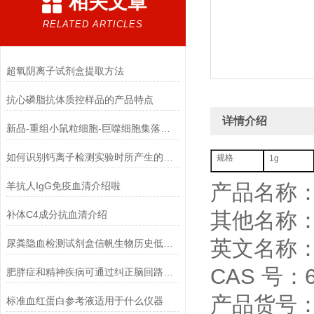
相关文章
RELATED ARTICLES
超氧阴离子试剂盒提取方法
抗心磷脂抗体质控样品的产品特点
详情介绍
新品-重组小鼠粒细胞-巨噬细胞集落刺激因子使用指南
如何识别钙离子检测实验时所产生的干扰物质
1g
规格
羊抗人IgG免疫血清介绍啦
产品名称
其他名称：
补体C4成分抗血清介绍
英文名称：vi
尿粪隐血检测试剂盒信帆生物历史低，*！
CAS 号：68
肥胖症和精神疾病可通过纠正脑回路解决
产品货号：X
标准血红蛋白参考液适用于什么仪器