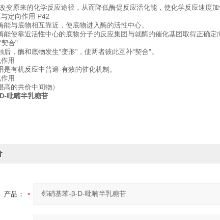
，改变原来的化学反应途径，从而降低酶促反应活化能，使化学反应速度加
与定向作用 P42
酶能与底物相互靠近，使底物进入酶的活性中心。
酶能使靠近活性中心的底物分子的反应集团与就酶的催化基团取得正确定
“契合"
触后，酶和底物发生“变形"，使两者彼此互补“契合"。
化作用
用是有机反应中普遍-有效的催化机制。
化作用
很高的共价中间物）
-D-吡喃半乳糖苷
价
产品：