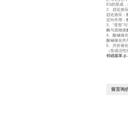
ES的形成
2、趋近效应
趋近效应：
定向作用：
3、“变形"与
酶与底物接
4、酸碱催
酸碱催化作
5、共价催
（形成活性
邻硝基苯-β
留言询