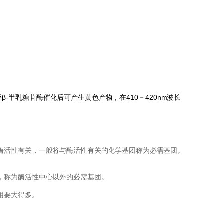
物。经β-半乳糖苷酶催化后可产生黄色产物，在410－420nm波长
酶活性有关，一般将与酶活性有关的化学基团称为必需基团。
，称为酶活性中心以外的必需基团。
用要大得多。