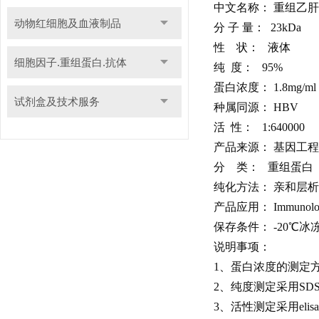
中文名称：
重组乙肝
动物红细胞及血液制品
分
子
量：
23kDa
性
状：
液体
细胞因子.重组蛋白.抗体
纯
度：
95%
蛋白浓度：
1.8mg/ml
试剂盒及技术服务
种属同源：
HBV
活
性：
1:640000
产品来源：
基因工程
分
类： 重组蛋白
纯化方法：
亲和层析
产品应用：
Immunolo
保存条件：
-20
℃冰
说明事项：
1
、蛋白浓度的测
2
、纯度测定采用
SD
3
、活性测定采用
elisa