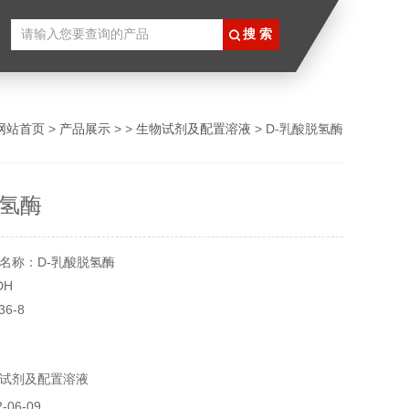
网站首页
>
产品展示
> >
生物试剂及配置溶液
> D-乳酸脱氢酶
脱氢酶
名称：D-乳酸脱氢酶
DH
36-8
5190
试剂及配置溶液
℃
实验用，不做其它用途！
06-09