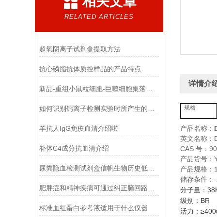
相关文章
RELATED ARTICLES
超氧阴离子试剂盒提取方法
抗心磷脂抗体质控样品的产品特点
详情介
新品-重组小鼠粒细胞-巨噬细胞集落刺激因子使用指南
如何识别钙离子检测实验时所产生的干扰物质
规格
羊抗人IgG免疫血清介绍啦
产品名称：
英文名称：D
补体C4成分抗血清介绍
CAS 号：902
产品货号：YX
尿粪隐血检测试剂盒信帆生物历史低，*！
产品规格：1
储存条件：-
肥胖症和精神疾病可通过纠正脑回路解决
分子量：38KD
级别：BR
标准血红蛋白参考液适用于什么仪器
活力：≥400un