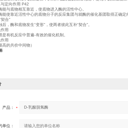
与定向作用 P42
酶能与底物相互靠近，使底物进入酶的活性中心。
酶能使靠近活性中心的底物分子的反应集团与就酶的催化基团取得正确定
“契合"
触后，酶和底物发生“变形"，使两者彼此互补“契合"。
化作用
用是有机反应中普遍-有效的催化机制。
化作用
很高的共价中间物）
酶
价
产品：
的单位：