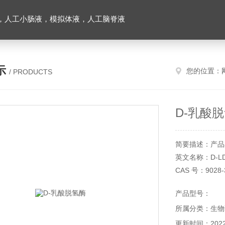
，人工小肠液，模拟体液，人工脑脊液
示
您的位置：
/ PRODUCTS
D-乳酸
简要描述：产品
英文名称：D-L
CAS 号：9028-
产品货号：YX22
产品型号：
产品规格：1KU
所属分类：生物
储存条件：-20
本产品仅供科研
更新时间：2022-