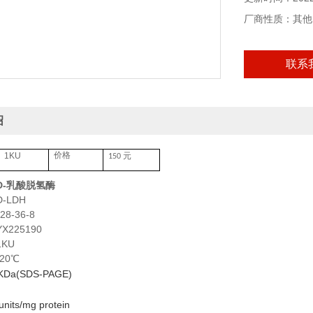
厂商性质：其他
联系
绍
1KU
元
价格
150
D-乳酸脱氢酶
-LDH
8-36-8
225190
KU
20℃
a(SDS-PAGE)
its/mg protein