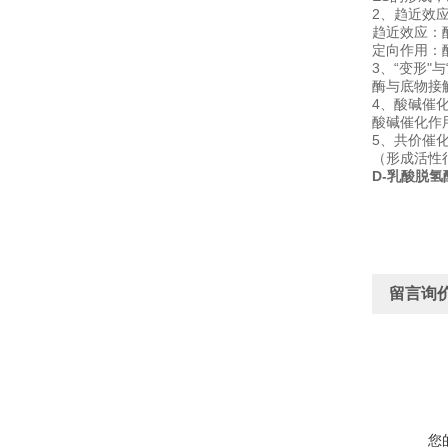
2、趋近效应
趋近效应：
定向作用：
3、“变形"与
酶与底物接
4、酸碱催
酸碱催化作
5、共价催
（形成活性
D-乳酸脱氢
留言询
您