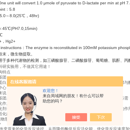
it will convert 1.0 μmole of pyruvate to D-lactate per min at pH 7.
point：5.8
0～8.0(25℃，48hr)
℃(PH7.0,15min)
℃
，Hg2+
 instructions：The enzyme is reconstituted in 100mM potassium phospha
粉末，微生物提取。
用于多种代谢物的检测，如三磷酸腺苷、二磷酸腺苷、葡萄糖、肌酐、丙
科研实验用，不做其它用途！
构特点
基团
蛋白质，组成酶分子的氨基酸中存在许多化学基团，但这些基团并不都与
中心
欢迎您！
来说，辅酶或辅基上的一部分往往也是活性中心的组成成分。
来自局域网的朋友！有什么可以帮
基团虽然不参加酶的活性中心组成，但维持酶活性中心的空间构象所必需
助您的吗？
化作用原理
化剂都能降低反应所需的活化能，但酶比一般化学催化剂降低活化能的作
活化能原因：
底物形成中复合物
P
，改变原来的化学反应途径，从而降低酶促反应活化能，使化学反应速度加