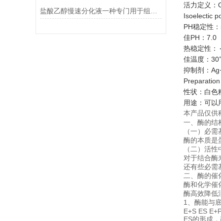
活力定义：One un
盐酸乙醇慢速分化液一种专门用于组织学染色的试剂
Isoelectic 
PH稳定性：5.
佳PH：7.0
热稳定性：＜45
佳温度：30
抑制剂：Ag+
Preparation
性状：白色
用途：可以
本产品仅供
一、酶的结
（一）必需
酶的本质是
（二）活性
对于结合酶
还有些必需
二、酶的催
酶和化学催
酶高效降低
1、酶能与
E+S ES E+
ES的形成