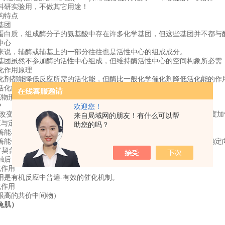
科研实验用，不做其它用途！
构特点
基团
蛋白质，组成酶分子的氨基酸中存在许多化学基团，但这些基团并不都与
中心
来说，辅酶或辅基上的一部分往往也是活性中心的组成成分。
基团虽然不参加酶的活性中心组成，但维持酶活性中心的空间构象所必需
化作用原理
化剂都能降低反应所需的活化能，但酶比一般化学催化剂降低活化能的作
活化能原因：
底物形成中复合物
P
欢迎您！
，改变原来的化学反应途径，从而降低酶促反应活化能，使化学反应速度加
来自局域网的朋友！有什么可以帮
与定向作用 P42
助您的吗？
酶能与底物相互靠近，使底物进入酶的活性中心。
酶能使靠近活性中心的底物分子的反应集团与就酶的催化基团取得正确定
“契合"
触后，酶和底物发生“变形"，使两者彼此互补“契合"。
化作用
用是有机反应中普遍-有效的催化机制。
化作用
很高的共价中间物）
兔肌）