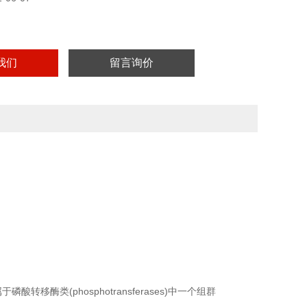
实验用，不做其它用途！
我们
留言询价
酶类(phosphotransferases)中一个组群