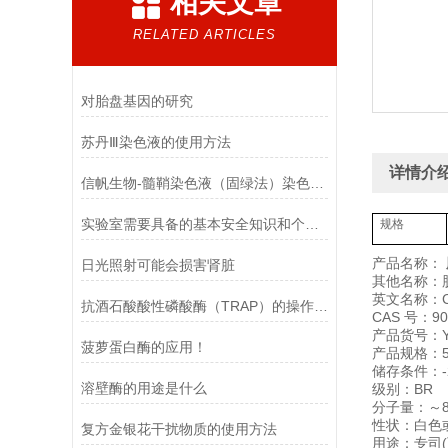
相关文章
RELATED ARTICLES
对胎盘基因的研究
苏丹Ⅲ染色液的使用方法
详情介
信帆生物-髓鞘染色液（固绿法）染色结果
实验室需要具备的基本安全知识和个人防护！
规格
产品名称：
日光照射可能会损害肾脏
其他名称：
英文名称：C
抗酒石酸酸性磷酸酶（TRAP）的操作步骤
CAS 号：900
产品货号：YX
菠萝蛋白酶的应用！
产品规格：50
储存条件：-
溶壁酶的用途是什么
级别：BR
分子量：～8
性状：白色或
复方金银花干扰物质的使用方法
用途：专司(