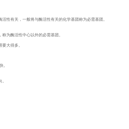
酶活性有关，一般将与酶活性有关的化学基团称为必需基团。
，称为酶活性中心以外的必需基团。
用要大得多。
快。
向。