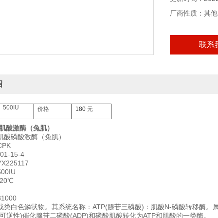
本产品仅供科研
厂商性质：其他
联系
绍
500IU
价格
180
元
肌酸激酶（兔肌）
肌酸磷酸激酶（兔肌）
PK
1-15-4
225117
0IU
20℃
1000
类白色鳞状物。其系统名称：ATP(腺苷三磷酸)：肌酸N-磷酸转移酶。属于磷酸转移
可逆性)催化腺苷二磷酸(ADP)和磷酸肌酸转化为ATP和肌酸的一类酶。