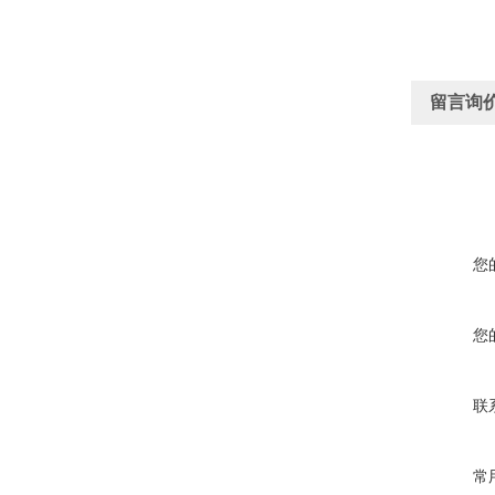
留言询
您
您
联
常