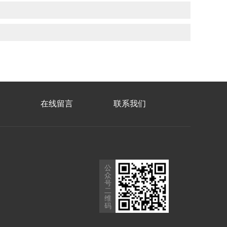
在线留言
联系我们
公
众
号
二
维
码