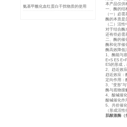
本产品仅供
氨基甲酰化血红蛋白干扰物质的使用
一、酶的结
（一）必需
酶的本质是
（二）活性
对于结合酶
还有些必需
二、酶的催
酶和化学催
酶高效降低
1、酶能与
E+S ES E+
ES的形成
2、趋近效应
趋近效应：
定向作用：
3、“变形"与
酶与底物接
4、酸碱催
酸碱催化作
5、共价催
（形成活性
肌酸激酶（