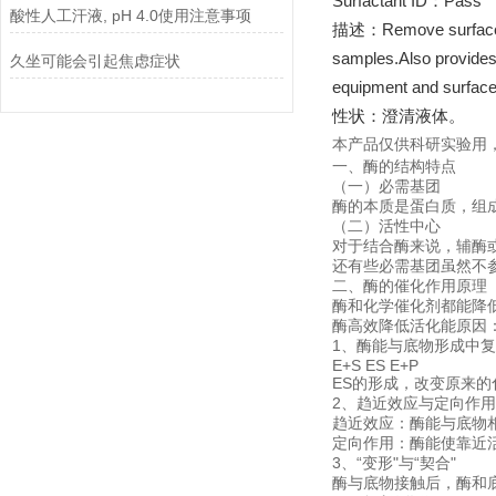
Surfactant ID：Pass
酸性人工汗液, pH 4.0使用注意事项
描述：Remove surface co
samples.Also provides 
久坐可能会引起焦虑症状
equipment and surfac
性状：澄清液体。
本产品仅供科研实验用
一、酶的结构特点
（一）必需基团
酶的本质是蛋白质，组
（二）活性中心
对于结合酶来说，辅酶
还有些必需基团虽然不
二、酶的催化作用原理
酶和化学催化剂都能降
酶高效降低活化能原因
1、酶能与底物形成中
E+S ES E+P
ES的形成，改变原来
2、趋近效应与定向作用 
趋近效应：酶能与底物
定向作用：酶能使靠近
3、“变形"与“契合"
酶与底物接触后，酶和底