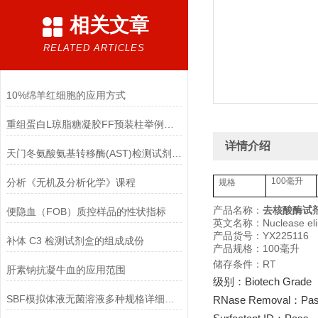
相关文章
RELATED ARTICLES
10%绵羊红细胞的应用方式
重组蛋白L琼脂糖凝胶FF预装柱举例使用
详情介绍
天门冬氨酸氨基转移酶(AST)检测试剂盒(赖氏微板法)的参考范围
100毫升
分析《无机及分析化学》课程
规格
产品名称：
去核酸酶试
便隐血（FOB）质控样品的性状指标
英文名称：Nuclease elim
产品货号：YX225116
补体 C3 检测试剂盒的组成成份
产品规格：100毫升
储存条件：RT
肝素钠抗凝牛血的应用范围
级别：Biotech Grade
SBF模拟体液无菌溶液多种规格详细说明
RNase Removal：Pa